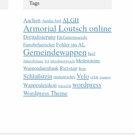
Tags
ALGH
Aachen
Agulia Igel
Armorial Loutsch online
Digitalisierung
Elefantenparade
Fehler im AL
Familjefuerscher
Gemeindewappen
Igel
Meilensteine
lvi
Jahresbilanz
lëtzebuergesch
Rietstap
Wappendatenbank
Rom
Velo
Schlußstein
studentisches
veloh
wandern
wordpress
Wappenlexikon
wiesel.lu
Wordpress Theme