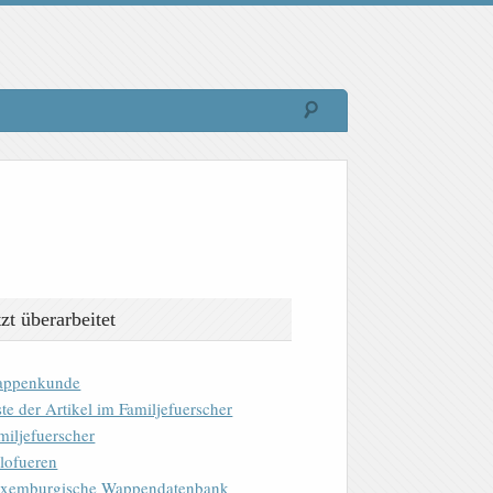
tzt überarbeitet
ppenkunde
ste der Artikel im Familjefuerscher
miljefuerscher
lofueren
xemburgische Wappendatenbank