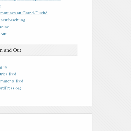
e
mmunes au Grand-Duché
nenforschung
reine
out
n and Out
g in
tries feed
mments feed
rdPress.org