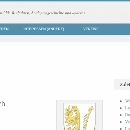
raldik, Radfahren, Studentengeschichte und anderes
EREN
INTERESSEN (ANDERE)
VEREINE
zule
Wa
ch
Li
Fa
Ve
Lu