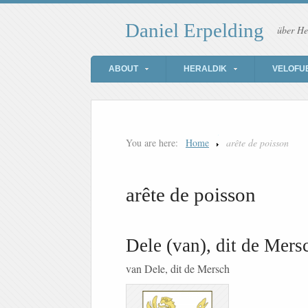
Daniel Erpelding
über He
ABOUT
HERALDIK
VELOFU
You are here:
Home
arête de poisson
arête de poisson
Dele (van), dit de Mers
van Dele, dit de Mersch