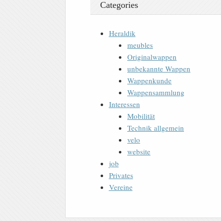
Categories
Heraldik
meubles
Originalwappen
unbekannte Wappen
Wappenkunde
Wappensammlung
Interessen
Mobilität
Technik allgemein
velo
website
job
Privates
Vereine