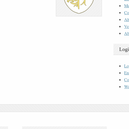
M
Co
Ah
Ve
Ab
Logi
Lo
En
Co
Wo