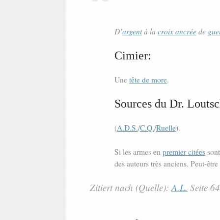
D’
argent
à la
croix ancrée
de
gue
Cimier:
Une
tête de more
.
Sources du Dr. Loutsc
(
A.D.S.
/
C.Q.
/
Ruelle
).
Si les armes en
premier citées
sont 
des auteurs très anciens. Peut-être
Zitiert nach (Quelle):
A.L.
Seite 6