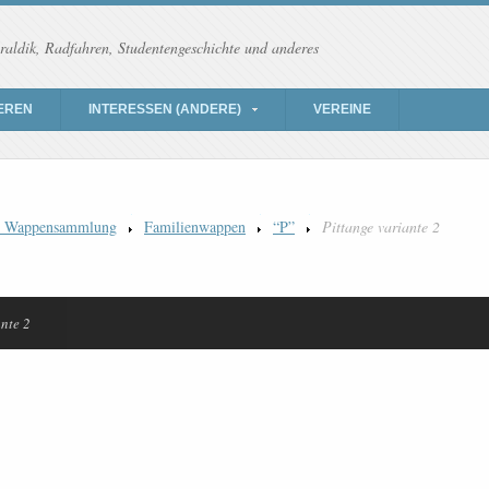
raldik, Radfahren, Studentengeschichte und anderes
EREN
INTERESSEN (ANDERE)
VEREINE
) Wappensammlung
Familienwappen
“P”
Pittange variante 2
ante 2