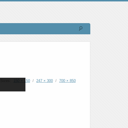
Sizes:
150 × 150
/
247 × 300
/
700 × 850