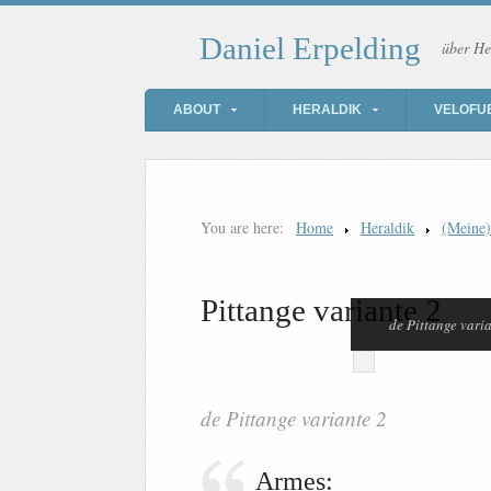
Daniel Erpelding
über He
ABOUT
HERALDIK
VELOFU
You are here:
Home
Heraldik
(Meine
Pittange variante 2
de Pittange vari
de Pittange variante 2
Armes: