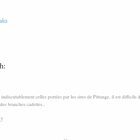
ules
.
h:
indiscutablement celles portées par les sires de Pittange, il est difficile 
 des branches cadettes..
45