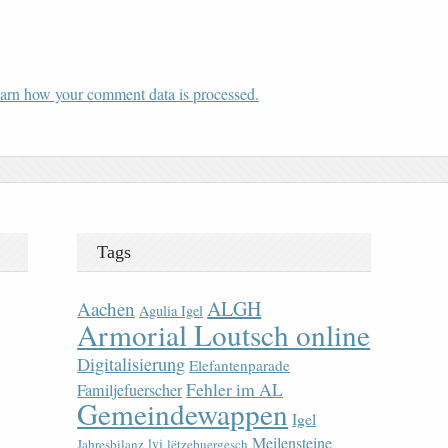
arn how your comment data is processed.
Tags
ALGH
Aachen
Agulia Igel
Armorial Loutsch online
Digitalisierung
Elefantenparade
Fehler im AL
Familjefuerscher
Gemeindewappen
Igel
Meilensteine
lvi
Jahresbilanz
lëtzebuergesch