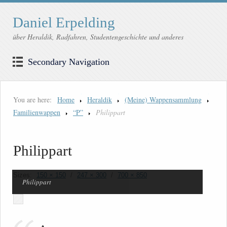
Daniel Erpelding
über Heraldik, Radfahren, Studentengeschichte und anderes
Secondary Navigation
You are here:
Home
Heraldik
(Meine) Wappensammlung
Familienwappen
“P”
Philippart
Philippart
Sizes:
150 × 150
/
247 × 300
/
700 × 850
Philippart