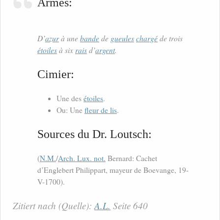
Armes:
D’
azur
à une
bande
de
gueules
chargé
de trois
étoiles
à six
rais
d’
argent
.
Cimier:
Une des
étoiles
.
Ou: Une
fleur de lis
.
Sources du Dr. Loutsch:
(
N.M.
/
Arch. Lux. not.
Bernard: Cachet
d’Englebert Philippart, mayeur de Boevange, 19-
V-1700).
Zitiert nach (Quelle):
A.L.
Seite 640