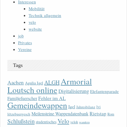
Interessen
Mobilität
Technik allgemein
velo
website
job
Privates
Vereine
Tags
Armorial
ALGH
Aachen
Agulia Igel
Loutsch online
Digitalisierung
Elefantenparade
Fehler im AL
Familjefuerscher
Gemeindewappen
Igel
lvi
Jahresbilanz
Rietstap
Meilensteine Wappendatenbank
lëtzebuergesch
Rom
Velo
Schlußstein
studentisches
veloh
wandern