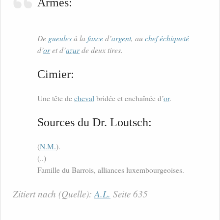
Armes:
De
gueules
à la
fasce
d’
argent
, au
chef
échiqueté
d’
or
et d’
azur
de deux tires.
Cimier:
Une tête de
cheval
bridée et enchaînée d’
or
.
Sources du Dr. Loutsch:
(
N.M.
).
(..)
Famille du Barrois, alliances luxembourgeoises.
Zitiert nach (Quelle):
A.L.
Seite 635