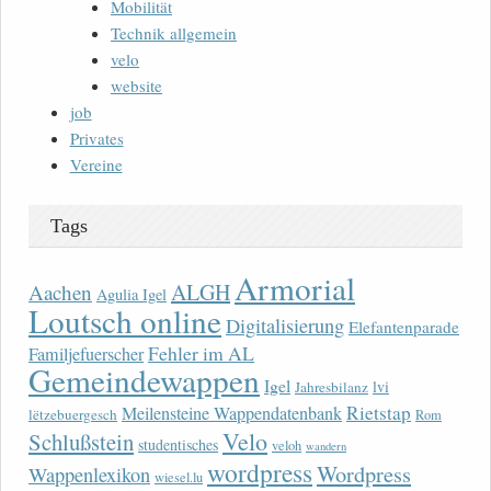
Mobilität
Technik allgemein
velo
website
job
Privates
Vereine
Tags
Armorial
ALGH
Aachen
Agulia Igel
Loutsch online
Digitalisierung
Elefantenparade
Fehler im AL
Familjefuerscher
Gemeindewappen
Igel
lvi
Jahresbilanz
Rietstap
Meilensteine Wappendatenbank
lëtzebuergesch
Rom
Velo
Schlußstein
studentisches
veloh
wandern
wordpress
Wordpress
Wappenlexikon
wiesel.lu