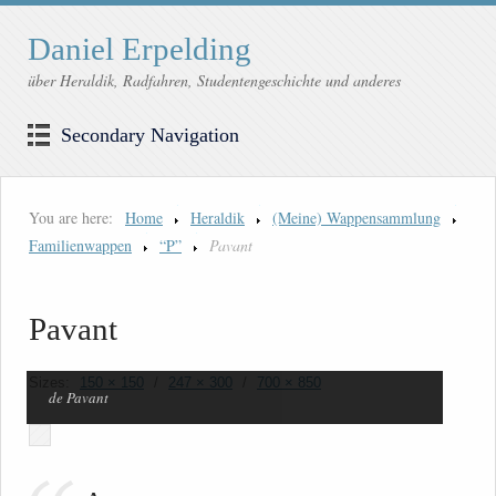
Daniel Erpelding
über Heraldik, Radfahren, Studentengeschichte und anderes
Secondary Navigation
You are here:
Home
Heraldik
(Meine) Wappensammlung
Familienwappen
“P”
Pavant
Pavant
Sizes:
150 × 150
/
247 × 300
/
700 × 850
de Pavant