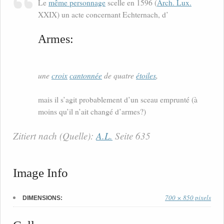
Le
même personnage
scelle en 1596 (
Arch. Lux.
XXIX) un acte concernant Echternach, d’
Armes:
une
croix
cantonnée
de quatre
étoiles
,
mais il s’agit probablement d’un sceau emprunté (à
moins qu’il n’ait changé d’armes?)
Zitiert nach (Quelle):
A.L.
Seite 635
Image Info
700 × 850 pixels
DIMENSIONS: