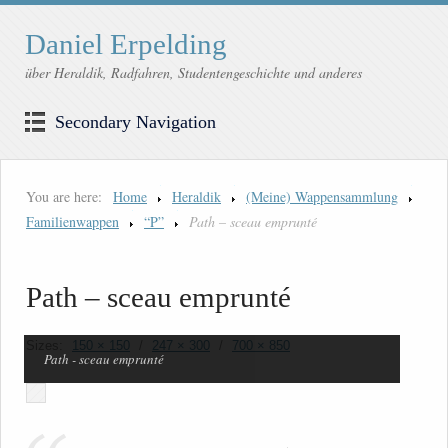
Daniel Erpelding
über Heraldik, Radfahren, Studentengeschichte und anderes
Secondary Navigation
You are here:
Home
Heraldik
(Meine) Wappensammlung
Familienwappen
“P”
Path – sceau emprunté
Path – sceau emprunté
Sizes:
150 × 150
/
247 × 300
/
700 × 850
Path - sceau emprunté