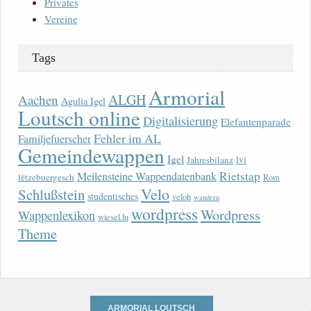
Privates
Vereine
Tags
Armorial
ALGH
Aachen
Agulia Igel
Loutsch online
Digitalisierung
Elefantenparade
Fehler im AL
Familjefuerscher
Gemeindewappen
Igel
lvi
Jahresbilanz
Rietstap
Meilensteine Wappendatenbank
lëtzebuergesch
Rom
Velo
Schlußstein
studentisches
veloh
wandern
wordpress
Wordpress
Wappenlexikon
wiesel.lu
Theme
ARMORIAL LOUTSCH