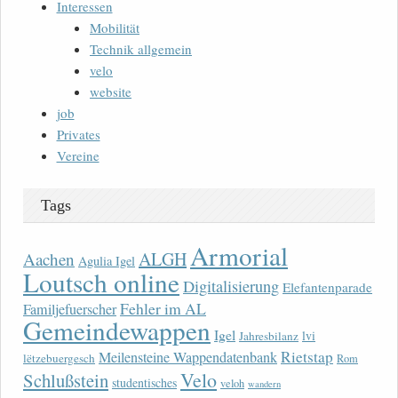
Interessen
Mobilität
Technik allgemein
velo
website
job
Privates
Vereine
Tags
Armorial
ALGH
Aachen
Agulia Igel
Loutsch online
Digitalisierung
Elefantenparade
Fehler im AL
Familjefuerscher
Gemeindewappen
Igel
lvi
Jahresbilanz
Rietstap
Meilensteine Wappendatenbank
lëtzebuergesch
Rom
Velo
Schlußstein
studentisches
veloh
wandern