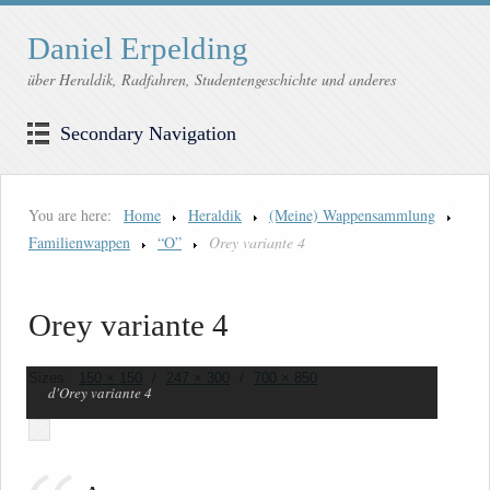
Daniel Erpelding
über Heraldik, Radfahren, Studentengeschichte und anderes
Secondary Navigation
You are here:
Home
Heraldik
(Meine) Wappensammlung
Familienwappen
“O”
Orey variante 4
Orey variante 4
Sizes:
150 × 150
/
247 × 300
/
700 × 850
d'Orey variante 4