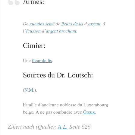
Armes:
De
gueules
semé
de
fleurs de lis
d’
argent
, à
l’
écusson
d’
argent
brochant
.
Cimier:
Une
fleur de lis
.
Sources du Dr. Loutsch:
(
N.M.
).
Famille d’ancienne noblesse du Luxembourg
belge. A ne pas confondre avec
Oreux
.
Zitiert nach (Quelle):
A.L.
Seite 626