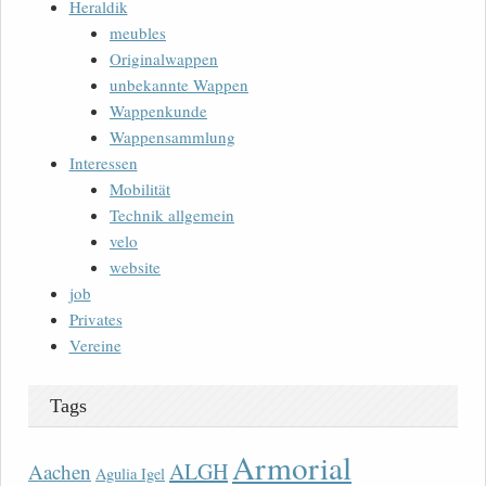
Heraldik
meubles
Originalwappen
unbekannte Wappen
Wappenkunde
Wappensammlung
Interessen
Mobilität
Technik allgemein
velo
website
job
Privates
Vereine
Tags
Armorial
ALGH
Aachen
Agulia Igel