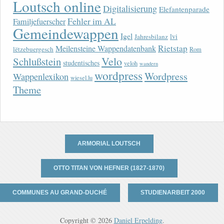
Loutsch online
Digitalisierung
Elefantenparade
Fehler im AL
Familjefuerscher
Gemeindewappen
Igel
lvi
Jahresbilanz
Rietstap
Meilensteine Wappendatenbank
lëtzebuergesch
Rom
Velo
Schlußstein
studentisches
veloh
wandern
wordpress
Wordpress
Wappenlexikon
wiesel.lu
Theme
ARMORIAL LOUTSCH
OTTO TITAN VON HEFNER (1827-1870)
COMMUNES AU GRAND-DUCHÉ
STUDIENARBEIT 2000
Copyright © 2026
Daniel Erpelding
.