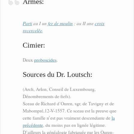
Armes:
Parti
au I un
fer de moulin
; au II une
croix
recercelée
.
Cimier:
Deux
proboscides
.
Sources du Dr. Loutsch:
(Arch, Arlon, Conseil de Luxembourg,
Dénombrements de fiefs).
Sceau de Richard d’Ouren, sgr, de Tavigny et de
Mabompré,12-V-1557. Ce sceau est la preuve que
cette famille n’est pas vraiment descendante de
la
précédente
, du moins pas en lignée légitime.
D’ailleurs la généalogie fabriquée par les Ouren-