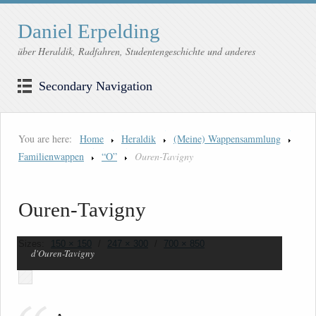
Daniel Erpelding
über Heraldik, Radfahren, Studentengeschichte und anderes
Secondary Navigation
You are here:
Home
Heraldik
(Meine) Wappensammlung
Familienwappen
“O”
Ouren-Tavigny
Ouren-Tavigny
Sizes:
150 × 150
/
247 × 300
/
700 × 850
d'Ouren-Tavigny