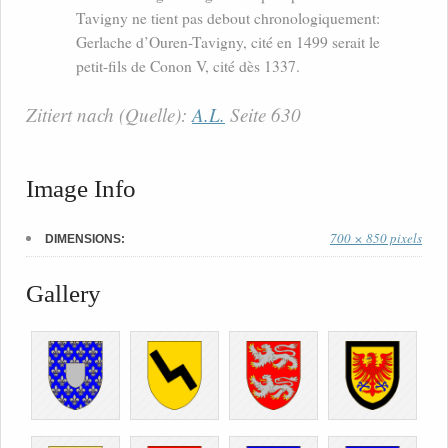
Tavigny ne tient pas debout chronologiquement:
Gerlache d’Ouren-Tavigny, cité en 1499 serait le
petit-fils de Conon V, cité dès 1337.
Zitiert nach (Quelle):
A.L.
Seite 630
Image Info
700 × 850 pixels
DIMENSIONS:
Gallery