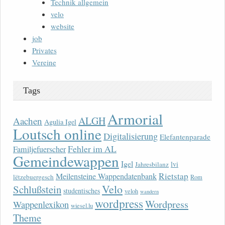
Technik allgemein
velo
website
job
Privates
Vereine
Tags
Armorial
ALGH
Aachen
Agulia Igel
Loutsch online
Digitalisierung
Elefantenparade
Fehler im AL
Familjefuerscher
Gemeindewappen
Igel
lvi
Jahresbilanz
Rietstap
Meilensteine Wappendatenbank
lëtzebuergesch
Rom
Velo
Schlußstein
studentisches
veloh
wandern
wordpress
Wordpress
Wappenlexikon
wiesel.lu
Theme