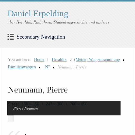
Daniel Erpelding
über Heraldik, Radfahren, Studentengeschichte und anderes
Secondary Navigation
You are here:
Home
Heraldik
(Meine) Wappensammlung
Familienwappen
“N”
Neumann, Pierre
Neumann, Pierre
Sizes:
150 × 150
/
247 × 300
/
700 × 850
Pierre Neuman