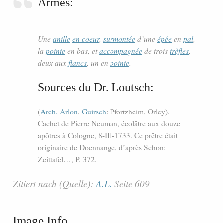
Armes:
Une
anille
en coeur
,
surmontée
d’une
épée
en
pal
,
la
pointe
en bas, et
accompagnée
de trois
trèfles
,
deux aux
flancs
, un en
pointe
.
Sources du Dr. Loutsch:
(
Arch. Arlon
,
Guirsch
: Pfortzheim, Orley).
Cachet de Pierre Neuman, écolâtre aux douze
apôtres à Cologne, 8-III-1733. Ce prêtre était
originaire de Doennange, d’après Schon:
Zeittafel…, P. 372.
Zitiert nach (Quelle):
A.L.
Seite 609
Image Info