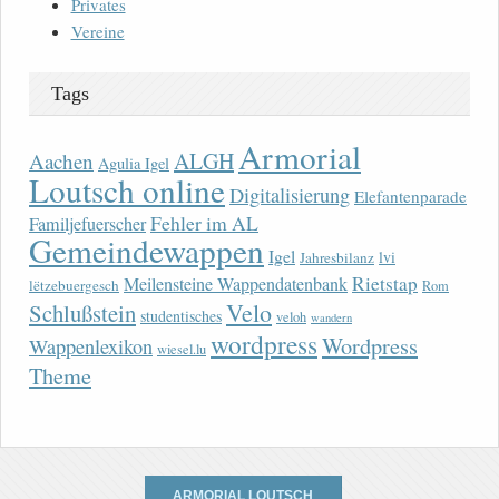
Privates
Vereine
Tags
Armorial
ALGH
Aachen
Agulia Igel
Loutsch online
Digitalisierung
Elefantenparade
Fehler im AL
Familjefuerscher
Gemeindewappen
Igel
lvi
Jahresbilanz
Rietstap
Meilensteine Wappendatenbank
lëtzebuergesch
Rom
Velo
Schlußstein
studentisches
veloh
wandern
wordpress
Wordpress
Wappenlexikon
wiesel.lu
Theme
ARMORIAL LOUTSCH