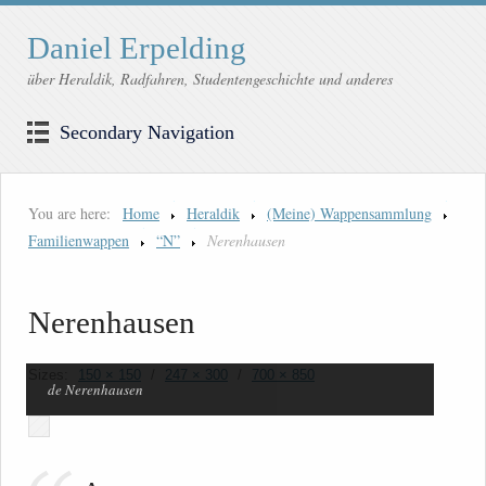
Daniel Erpelding
über Heraldik, Radfahren, Studentengeschichte und anderes
Secondary Navigation
You are here:
Home
Heraldik
(Meine) Wappensammlung
Familienwappen
“N”
Nerenhausen
Nerenhausen
Sizes:
150 × 150
/
247 × 300
/
700 × 850
de Nerenhausen