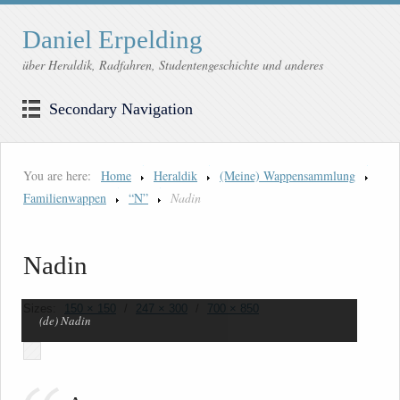
Daniel Erpelding
über Heraldik, Radfahren, Studentengeschichte und anderes
Secondary Navigation
You are here:
Home
Heraldik
(Meine) Wappensammlung
Familienwappen
“N”
Nadin
Nadin
Sizes:
150 × 150
/
247 × 300
/
700 × 850
(de) Nadin