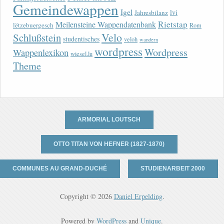
Gemeindewappen
Igel
lvi
Jahresbilanz
Rietstap
Meilensteine Wappendatenbank
lëtzebuergesch
Rom
Velo
Schlußstein
studentisches
veloh
wandern
wordpress
Wordpress
Wappenlexikon
wiesel.lu
Theme
ARMORIAL LOUTSCH
OTTO TITAN VON HEFNER (1827-1870)
COMMUNES AU GRAND-DUCHÉ
STUDIENARBEIT 2000
Copyright © 2026
Daniel Erpelding
.
Powered by
WordPress
and
Unique
.