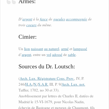
Armes:
D’
argent
à la
fasce
de
gueules
accompagnée
de
trois
coeurs
du même.
Cimier:
Un
lion
naissant
au naturel
,
armé
et
lampassé
d’
argent
, entre un
vol
adossé
de
sable
.
Sources du Dr. Loutsch:
(
Arch. Lux. Régistrature Cons. Prov.
, IV, P.
246/
H.A.
/
N.
/
S.A.R.
III, P. 9/
Arch. Lux. not.
Taffler, 1702, no 30 et 33).
Anoblissement par lettres de Charles II, datées de
Madrid le 15-VI-1679, pour Nicolas Nadin,
échevin de Bastogne et moyeux de Chaumont, fils