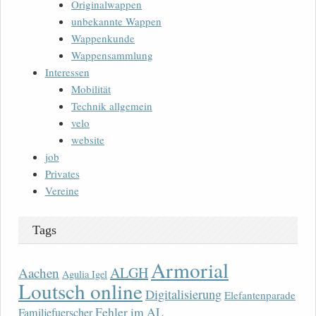
Originalwappen
unbekannte Wappen
Wappenkunde
Wappensammlung
Interessen
Mobilität
Technik allgemein
velo
website
job
Privates
Vereine
Tags
Armorial
ALGH
Aachen
Agulia Igel
Loutsch online
Digitalisierung
Elefantenparade
Fehler im AL
Familjefuerscher