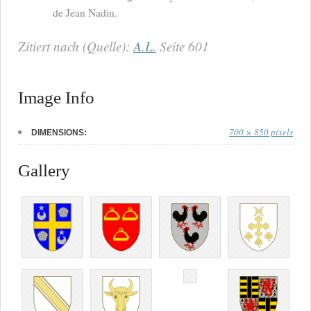
de Jean Nadin.
Zitiert nach (Quelle):
A.L.
Seite 601
Image Info
700 × 850 pixels
DIMENSIONS:
Gallery