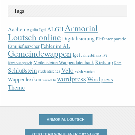
Tags
Armorial
ALGH
Aachen
Agulia Igel
Loutsch online
Digitalisierung
Elefantenparade
Fehler im AL
Familjefuerscher
Gemeindewappen
Igel
lvi
Jahresbilanz
Rietstap
Meilensteine Wappendatenbank
lëtzebuergesch
Rom
Velo
Schlußstein
studentisches
veloh
wandern
wordpress
Wordpress
Wappenlexikon
wiesel.lu
Theme
ARMORIAL LOUTSCH
OTTO TITAN VON HEFNER (1827-1870)