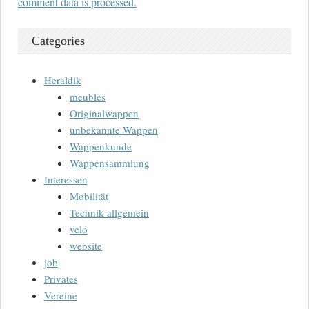
comment data is processed.
Categories
Heraldik
meubles
Originalwappen
unbekannte Wappen
Wappenkunde
Wappensammlung
Interessen
Mobilität
Technik allgemein
velo
website
job
Privates
Vereine