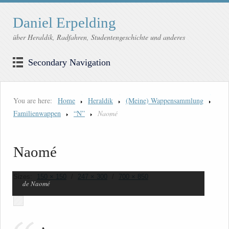
Daniel Erpelding
über Heraldik, Radfahren, Studentengeschichte und anderes
Secondary Navigation
You are here:
Home
Heraldik
(Meine) Wappensammlung
Familienwappen
“N”
Naomé
Naomé
Sizes:
150 × 150
/
247 × 300
/
700 × 850
de Naomé