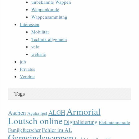
unbekannte Wappen
Wappenkunde
Wappensammlung
Interessen
Mobilität
Technik allgemein
velo
website
job
Privates
Vereine
Tags
Armorial
ALGH
Aachen
Agulia Igel
Loutsch online
Digitalisierung
Elefantenparade
Fehler im AL
Familjefuerscher
Gemeindewappen
Igel