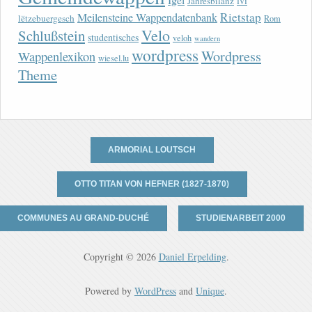
lvi
Jahresbilanz
Rietstap
Meilensteine Wappendatenbank
lëtzebuergesch
Rom
Velo
Schlußstein
studentisches
veloh
wandern
wordpress
Wordpress
Wappenlexikon
wiesel.lu
Theme
ARMORIAL LOUTSCH
OTTO TITAN VON HEFNER (1827-1870)
COMMUNES AU GRAND-DUCHÉ
STUDIENARBEIT 2000
Copyright © 2026
Daniel Erpelding
.
Powered by
WordPress
and
Unique
.