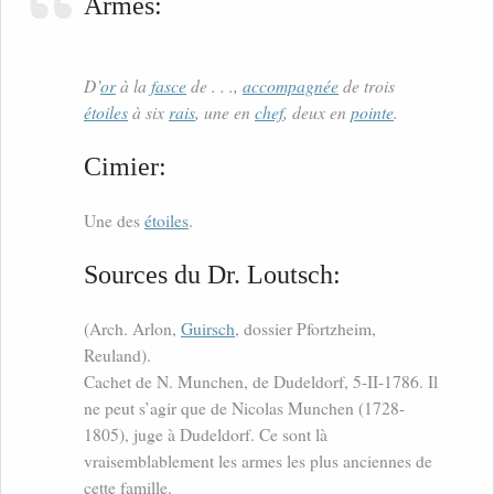
Armes:
D’
or
à la
fasce
de . . .,
accompagnée
de trois
étoiles
à six
rais
, une en
chef
, deux en
pointe
.
Cimier:
Une des
étoiles
.
Sources du Dr. Loutsch:
(Arch. Arlon,
Guirsch
, dossier Pfortzheim,
Reuland).
Cachet de N. Munchen, de Dudeldorf, 5-II-1786. Il
ne peut s’agir que de Nicolas Munchen (1728-
1805), juge à Dudeldorf. Ce sont là
vraisemblablement les armes les plus anciennes de
cette famille.