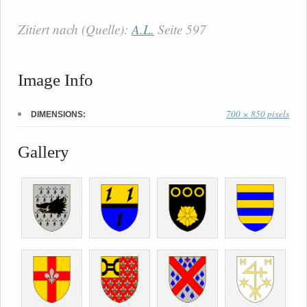
Zitiert nach (Quelle):
A.L.
Seite 597
Image Info
700 × 850 pixels
DIMENSIONS:
Gallery