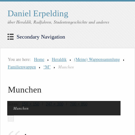
Daniel Erpelding
über Heraldik, Radfahren, Studentengeschichte und anderes
Secondary Navigation
You are here:
Home
Heraldik
(Meine) Wappensammlung
Familienwappen
“M”
Munchen
Munchen
Sizes:
150 × 150
/
247 × 300
/
700 × 850
Munchen