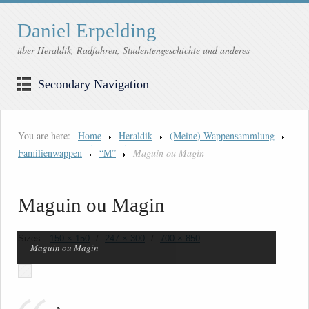
Daniel Erpelding
über Heraldik, Radfahren, Studentengeschichte und anderes
Secondary Navigation
You are here:
Home
Heraldik
(Meine) Wappensammlung
Familienwappen
“M”
Maguin ou Magin
Maguin ou Magin
Sizes:
150 × 150
/
247 × 300
/
700 × 850
Maguin ou Magin