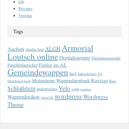
job
Privates
Vereine
Tags
Armorial
ALGH
Aachen
Agulia Igel
Loutsch online
Digitalisierung
Elefantenparade
Fehler im AL
Familjefuerscher
Gemeindewappen
Igel
lvi
Jahresbilanz
Rietstap
Meilensteine Wappendatenbank
lëtzebuergesch
Rom
Velo
Schlußstein
studentisches
veloh
wandern
wordpress
Wordpress
Wappenlexikon
wiesel.lu
Theme