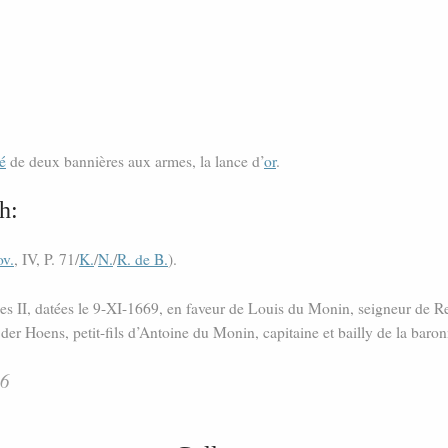
é
de deux bannières aux armes, la lance d’
or
.
h:
ov.
, IV, P. 71/
K.
/
N.
/
R. de B.
).
es II, datées le 9-XI-1669, en faveur de Louis du Monin, seigneur de Ren
er Hoens, petit-fils d’Antoine du Monin, capitaine et bailly de la baro
86