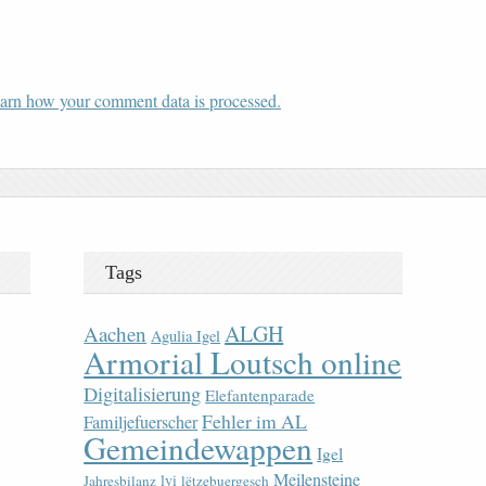
arn how your comment data is processed.
Tags
ALGH
Aachen
Agulia Igel
Armorial Loutsch online
Digitalisierung
Elefantenparade
Fehler im AL
Familjefuerscher
Gemeindewappen
Igel
Meilensteine
lvi
Jahresbilanz
lëtzebuergesch