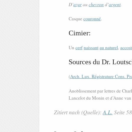
D’
azur
au
chevron
d’
argent
.
Casque
couronné
.
Cimier:
Un
cerf
naissant
au naturel
,
accost
Sources du Dr. Loutsc
(
Arch. Lux. Régistrature Cons. Pr
Anoblissement par lettres de Charl
Lancelot du Monin et d’Anne van d
Zitiert nach (Quelle):
A.L.
Seite 5