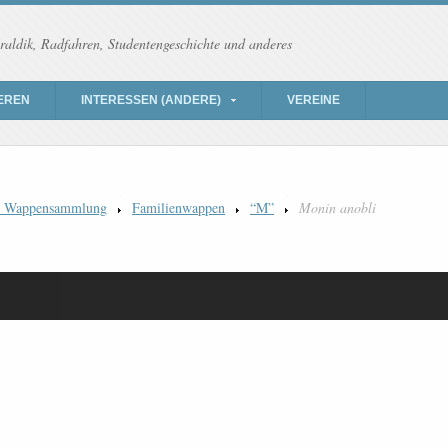
raldik, Radfahren, Studentengeschichte und anderes
EREN
INTERESSEN (ANDERE)
VEREINE
) Wappensammlung
Familienwappen
“M”
Monin anobli