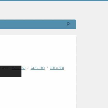
Sizes:
150 × 150
/
247 × 300
/
700 × 850