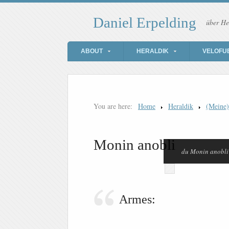
Daniel Erpelding
über He
ABOUT
HERALDIK
VELOFU
You are here:
Home
Heraldik
(Meine
Monin anobli
du Monin anobli
Armes: