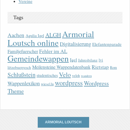
Vereine
Tags
Armorial
ALGH
Aachen
Agulia Igel
Loutsch online
Digitalisierung
Elefantenparade
Fehler im AL
Familjefuerscher
Gemeindewappen
Igel
lvi
Jahresbilanz
Rietstap
Meilensteine Wappendatenbank
lëtzebuergesch
Rom
Velo
Schlußstein
studentisches
veloh
wandern
wordpress
Wordpress
Wappenlexikon
wiesel.lu
Theme
ARMORIAL LOUTSCH