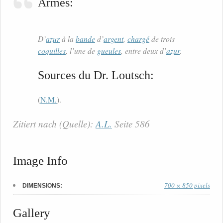
Armes:
D’
azur
à la
bande
d’
argent
,
chargé
de trois
coquilles
, l’une de
gueules
, entre deux d’
azur
.
Sources du Dr. Loutsch:
(
N.M.
).
Zitiert nach (Quelle):
A.L.
Seite 586
Image Info
700 × 850 pixels
DIMENSIONS:
Gallery