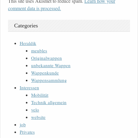
This site uses Akismet to reduce spam.
Learn how your
comment data is processed.
Categories
Heraldik
meubles
Originalwappen
unbekannte Wappen
Wappenkunde
Wappensammlung
Interessen
Mobilität
Technik allgemein
velo
website
job
Privates