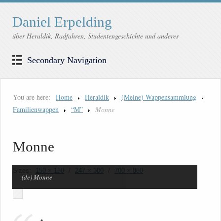
Daniel Erpelding
über Heraldik, Radfahren, Studentengeschichte und anderes
Secondary Navigation
You are here:
Home
Heraldik
(Meine) Wappensammlung
Familienwappen
“M”
Monne
Monne
Sizes:
150 × 150
/
247 × 300
/
700 × 850
(de) Monne