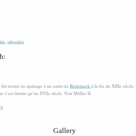
tin
,
adossées
.
h:
 fut donné en apanage à un cadet de
Rodemack
à la fin du XIIIe siècle
s’est éteinte qu’au XVIe siècle. Voir Möller II.
78
Gallery