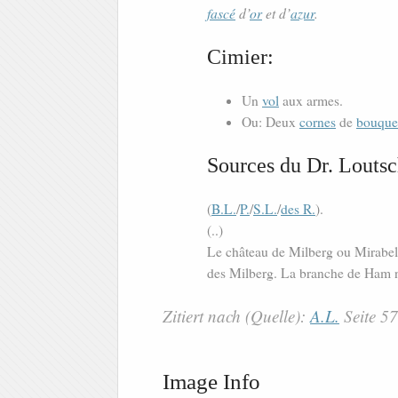
fascé
d’
or
et d’
azur
.
Cimier:
Un
vol
aux armes.
Ou: Deux
cornes
de
bouque
Sources du Dr. Loutsc
(
B.L.
/
P.
/
S.L.
/
des R.
).
(..)
Le château de Milberg ou Mirabel
des Milberg. La branche de Ham ne 
Zitiert nach (Quelle):
A.L.
Seite 5
Image Info