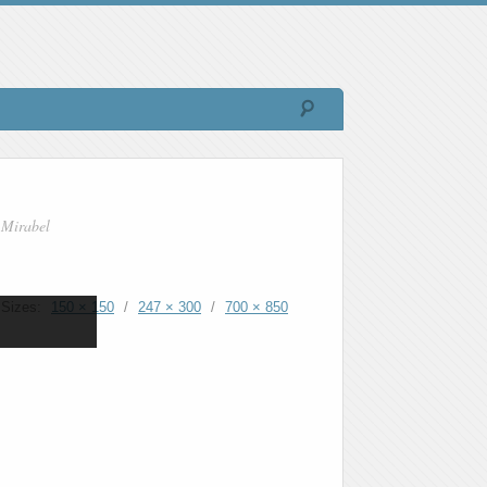
 Mirabel
Sizes:
150 × 150
/
247 × 300
/
700 × 850