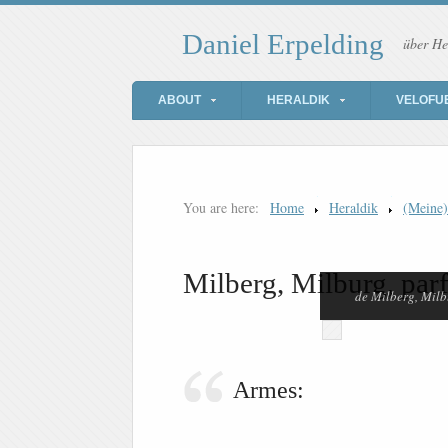
Daniel Erpelding
über He
ABOUT
HERALDIK
VELOFU
You are here:
Home
Heraldik
(Meine
Milberg, Milburg, par
de Milberg, Milb
Armes: