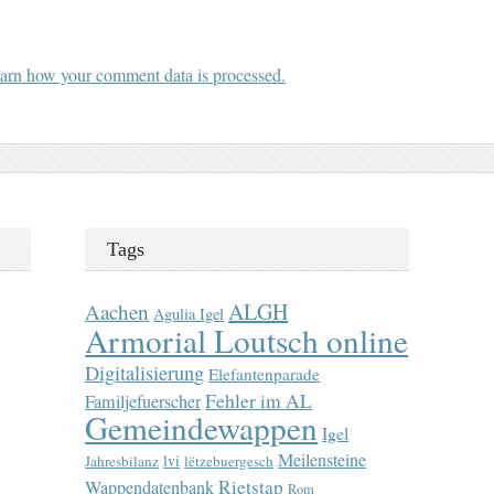
arn how your comment data is processed.
Tags
ALGH
Aachen
Agulia Igel
Armorial Loutsch online
Digitalisierung
Elefantenparade
Fehler im AL
Familjefuerscher
Gemeindewappen
Igel
Meilensteine
lvi
Jahresbilanz
lëtzebuergesch
Rietstap
Wappendatenbank
Rom