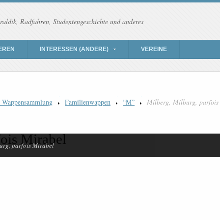
raldik, Radfahren, Studentengeschichte und anderes
EREN
INTERESSEN (ANDERE)
VEREINE
) Wappensammlung
Familienwappen
“M”
Milberg, Milburg, parfois
fois Mirabel
urg, parfois Mirabel