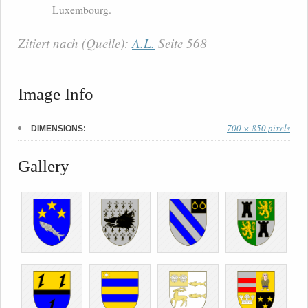
Luxembourg.
Zitiert nach (Quelle):
A.L.
Seite 568
Image Info
700 × 850 pixels
DIMENSIONS:
Gallery