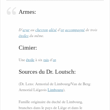
Armes:
D’
azur
au
chevron
alésé
d’
or
accompagné
de trois
étoiles
du même.
Cimier:
Une
étoile
à six
rais
d’
or
.
Sources du Dr. Loutsch:
(Dr. Lens: Armorial de Limbourg/Van de Berg:
Armorial Liégeois
Limbourg
),
Famille originaire du duché de Limbourg,
branches dans le pays de Liège et dans le