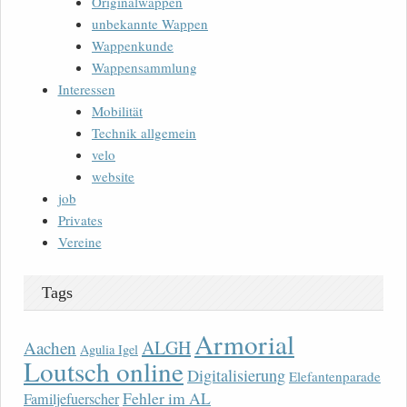
Originalwappen
unbekannte Wappen
Wappenkunde
Wappensammlung
Interessen
Mobilität
Technik allgemein
velo
website
job
Privates
Vereine
Tags
Armorial
ALGH
Aachen
Agulia Igel
Loutsch online
Digitalisierung
Elefantenparade
Fehler im AL
Familjefuerscher