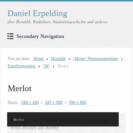
Daniel Erpelding
über Heraldik, Radfahren, Studentengeschichte und anderes
Secondary Navigation
You are here:
Home
Heraldik
(Meine) Wappensammlung
Familienwappen
“M”
Merlot
Merlot
Sizes:
150 × 150
/
247 × 300
/
700 × 850
Merlot