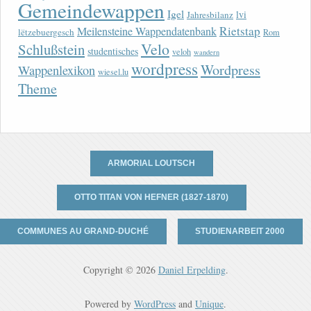
Gemeindewappen
Igel
lvi
Jahresbilanz
Rietstap
Meilensteine Wappendatenbank
lëtzebuergesch
Rom
Velo
Schlußstein
studentisches
veloh
wandern
wordpress
Wordpress
Wappenlexikon
wiesel.lu
Theme
ARMORIAL LOUTSCH
OTTO TITAN VON HEFNER (1827-1870)
COMMUNES AU GRAND-DUCHÉ
STUDIENARBEIT 2000
Copyright © 2026
Daniel Erpelding
.
Powered by
WordPress
and
Unique
.