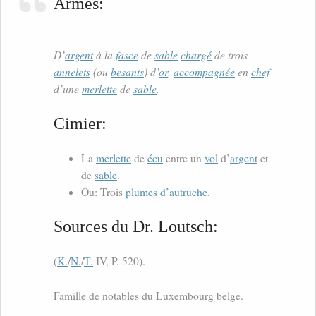
Armes:
D’
argent
à la
fasce
de
sable
chargé
de trois
annelets
(ou
besants
) d’
or
,
accompagnée
en
chef
d’une
merlette
de
sable
.
Cimier:
La
merlette
de
écu
entre un
vol
d’
argent
et
de
sable
.
Ou: Trois
plumes d’autruche
.
Sources du Dr. Loutsch:
(
K.
/
N.
/
T.
IV, P. 520).
Famille de notables du Luxembourg belge.