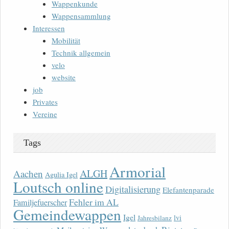
Wappenkunde
Wappensammlung
Interessen
Mobilität
Technik allgemein
velo
website
job
Privates
Vereine
Tags
Armorial
ALGH
Aachen
Agulia Igel
Loutsch online
Digitalisierung
Elefantenparade
Fehler im AL
Familjefuerscher
Gemeindewappen
Igel
lvi
Jahresbilanz