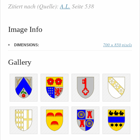
Zitiert nach (Quelle):
A.L.
Seite 538
Image Info
700 × 850 pixels
DIMENSIONS:
Gallery