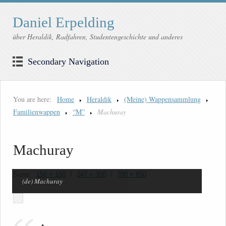
Daniel Erpelding
über Heraldik, Radfahren, Studentengeschichte und anderes
Secondary Navigation
You are here:
Home
Heraldik
(Meine) Wappensammlung
Familienwappen
“M”
Machuray
Machuray
Sizes:
150 × 150
/
247 × 300
/
700 × 850
(de) Machuray