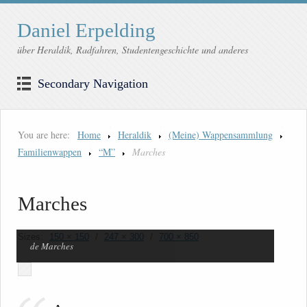
Daniel Erpelding
über Heraldik, Radfahren, Studentengeschichte und anderes
Secondary Navigation
You are here:
Home
Heraldik
(Meine) Wappensammlung
Familienwappen
“M”
Marches
Marches
Sizes:
150 × 150
/
247 × 300
/
700 × 850
de Marches