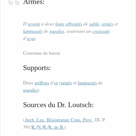
Armes:
D’
argent
à deux
lions
affrontés
de
sable
,
armés
et
lampassés
de
gueules
, soutenant un
croissant
d’
azur
.
Couronne de baron.
Supports:
Deux
griffons
d’
or
(
armés
et
lampassés
de
gueules
).
Sources du Dr. Loutsch:
(
Arch. Lux. Régistrature Cons. Prov.
, IX, P.
391/
K.
/
N.
/
R.
/
R. de B.
).