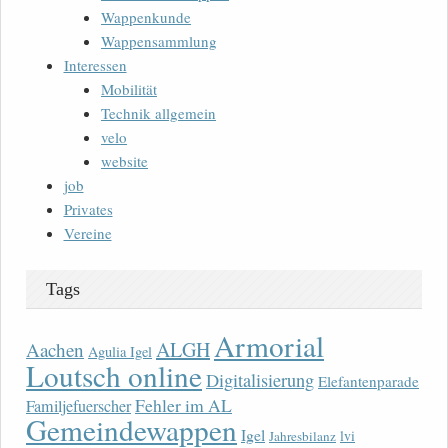
Wappenkunde
Wappensammlung
Interessen
Mobilität
Technik allgemein
velo
website
job
Privates
Vereine
Tags
Armorial
ALGH
Aachen
Agulia Igel
Loutsch online
Digitalisierung
Elefantenparade
Fehler im AL
Familjefuerscher
Gemeindewappen
Igel
lvi
Jahresbilanz