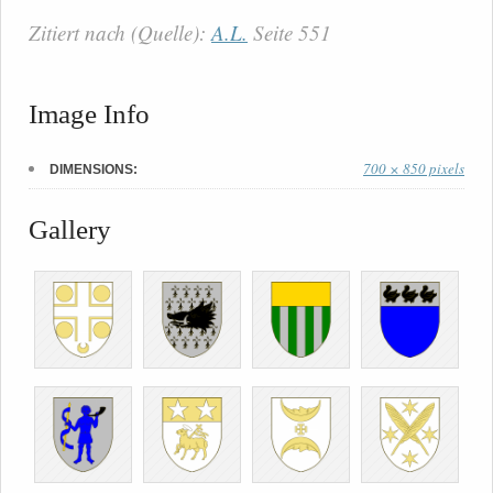
Zitiert nach (Quelle):
A.L.
Seite 551
Image Info
700 × 850 pixels
DIMENSIONS:
Gallery