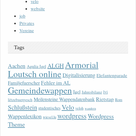
velo
website
job
Privates
Vereine
Tags
Armorial
ALGH
Aachen
Agulia Igel
Loutsch online
Digitalisierung
Elefantenparade
Fehler im AL
Familjefuerscher
Gemeindewappen
Igel
lvi
Jahresbilanz
Rietstap
Meilensteine Wappendatenbank
lëtzebuergesch
Rom
Velo
Schlußstein
studentisches
veloh
wandern
wordpress
Wordpress
Wappenlexikon
wiesel.lu
Theme