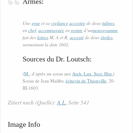
Armes:
Une
grue
et sa
vigilance
accostée
de deux
tulipes
,
en
chef
,
accompagnée
en
pointe
d’un
monogramme
fait des
lettres
M, A et R,
accosté
de deux
étoiles
,
surmontant la date 1602.
Sources du Dr. Loutsch:
(
M.
, d’après un sceau aux
Arch. Lux. Sect. Hist.
).
Sceau de Jean Mailfer,
échevin de Thionville
, 20-
III-1603.
Zitiert nach (Quelle):
A.L.
Seite 541
Image Info