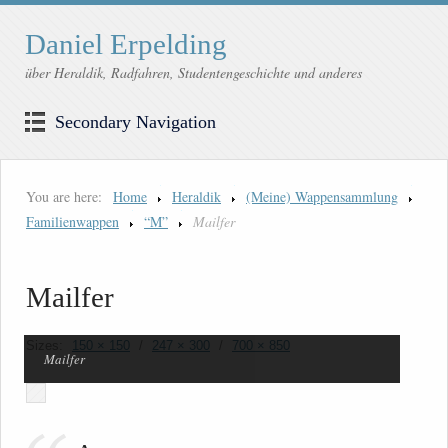
Daniel Erpelding
über Heraldik, Radfahren, Studentengeschichte und anderes
Secondary Navigation
You are here:
Home
Heraldik
(Meine) Wappensammlung
Familienwappen
“M”
Mailfer
Mailfer
Sizes:
150 × 150
/
247 × 300
/
700 × 850
Mailfer