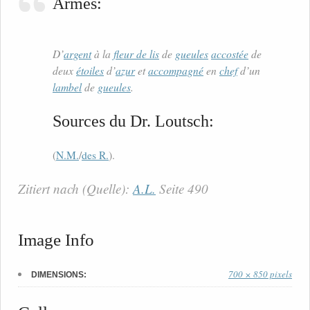
Armes:
D’
argent
à la
fleur de lis
de
gueules
accostée
de
deux
étoiles
d’
azur
et
accompagné
en
chef
d’un
lambel
de
gueules
.
Sources du Dr. Loutsch:
(
N.M.
/
des R.
).
Zitiert nach (Quelle):
A.L.
Seite 490
Image Info
700 × 850 pixels
DIMENSIONS: