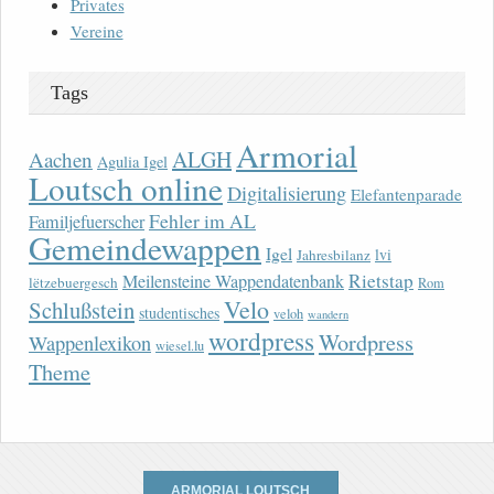
Privates
Vereine
Tags
Armorial
ALGH
Aachen
Agulia Igel
Loutsch online
Digitalisierung
Elefantenparade
Fehler im AL
Familjefuerscher
Gemeindewappen
Igel
lvi
Jahresbilanz
Rietstap
Meilensteine Wappendatenbank
lëtzebuergesch
Rom
Velo
Schlußstein
studentisches
veloh
wandern
wordpress
Wordpress
Wappenlexikon
wiesel.lu
Theme
ARMORIAL LOUTSCH