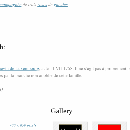
ccompagnée
de trois
roses
de
gueules
.
h:
hevin de Luxembourg
, acte 11-VII-1758. Il ne s’agit pas à proprement 
es par la branche non anoblie de cette famille.
80
Gallery
700 × 850 pixels