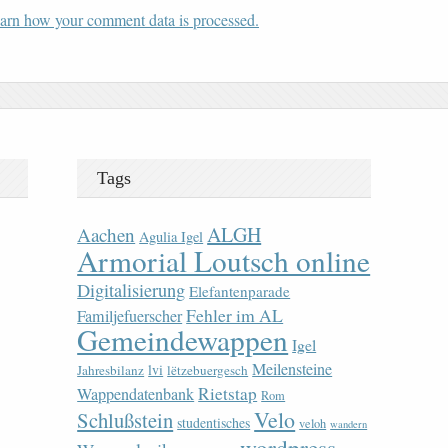
arn how your comment data is processed.
Tags
ALGH
Aachen
Agulia Igel
Armorial Loutsch online
Digitalisierung
Elefantenparade
Fehler im AL
Familjefuerscher
Gemeindewappen
Igel
Meilensteine
lvi
Jahresbilanz
lëtzebuergesch
Rietstap
Wappendatenbank
Rom
Velo
Schlußstein
studentisches
veloh
wandern
wordpress