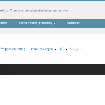
raldik, Radfahren, Studentengeschichte und anderes
EREN
INTERESSEN (ANDERE)
VEREINE
) Wappensammlung
Familienwappen
“K”
Knepper