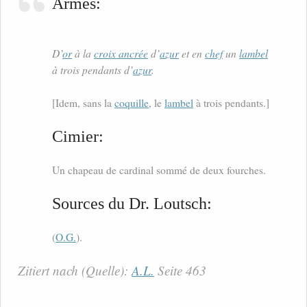
Armes:
D’
or
à la
croix ancrée
d’
azur
et en
chef
un
lambel
à trois pendants d’
azur
.
[Idem, sans la
coquille
, le
lambel
à trois pendants.]
Cimier:
Un chapeau de cardinal sommé de deux fourches.
Sources du Dr. Loutsch:
(
O.G.
).
Zitiert nach (Quelle):
A.L.
Seite 463