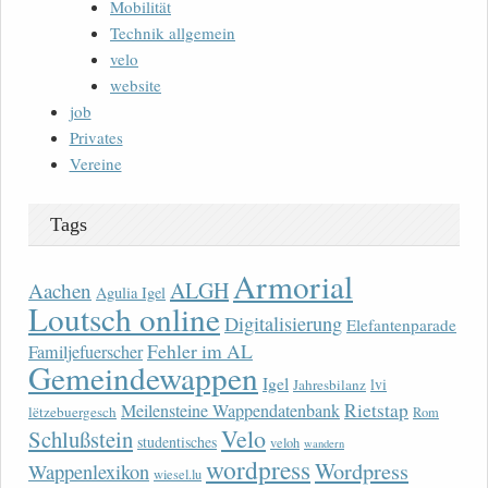
Mobilität
Technik allgemein
velo
website
job
Privates
Vereine
Tags
Armorial
ALGH
Aachen
Agulia Igel
Loutsch online
Digitalisierung
Elefantenparade
Fehler im AL
Familjefuerscher
Gemeindewappen
Igel
lvi
Jahresbilanz
Rietstap
Meilensteine Wappendatenbank
lëtzebuergesch
Rom
Velo
Schlußstein
studentisches
veloh
wandern
wordpress
Wordpress
Wappenlexikon
wiesel.lu