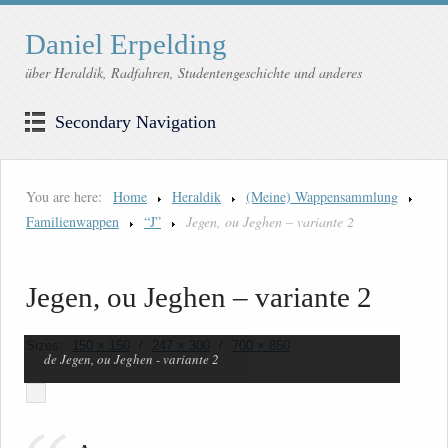
Daniel Erpelding
über Heraldik, Radfahren, Studentengeschichte und anderes
Secondary Navigation
You are here:
Home
Heraldik
(Meine) Wappensammlung
Familienwappen
“J”
Jegen, ou Jeghen – variante 2
Jegen, ou Jeghen – variante 2
Sizes:
150 × 150
/
247 × 300
/
700 × 850
de Jegen, ou Jeghen - variante 2