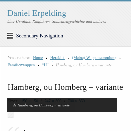
Daniel Erpelding
über Heraldik, Radfahren, Studentengeschichte und anderes
Secondary Navigation
You are here:
Home
Heraldik
(Meine) Wappensammlung
Familienwappen
“H”
Hamberg, ou Homberg – variante
Hamberg, ou Homberg – variante
Sizes:
150 × 150
/
247 × 300
/
700 × 850
de Hamberg, ou Homberg - variante