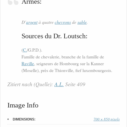
Armes:
D’
argent
à quatre
chevrons
de
sable
.
Sources du Dr. Loutsch:
(
C.
/G.P.D.).
Famille de chevalerie, branche de la famille de
Raville
, seigneurs de Hombourg sur la Kanner
(Moselle), près de Thionville, fief luxembourgeois.
Zitiert nach (Quelle):
A.L.
Seite 409
Image Info
700 × 850 pixels
DIMENSIONS: