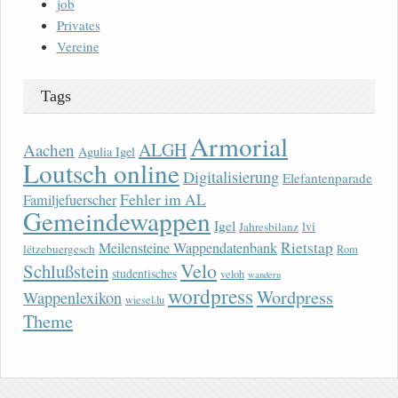
job
Privates
Vereine
Tags
Armorial
ALGH
Aachen
Agulia Igel
Loutsch online
Digitalisierung
Elefantenparade
Fehler im AL
Familjefuerscher
Gemeindewappen
Igel
lvi
Jahresbilanz
Rietstap
Meilensteine Wappendatenbank
lëtzebuergesch
Rom
Velo
Schlußstein
studentisches
veloh
wandern
wordpress
Wordpress
Wappenlexikon
wiesel.lu
Theme