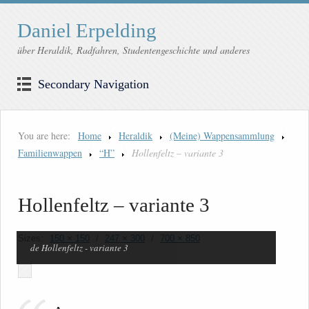
Daniel Erpelding
über Heraldik, Radfahren, Studentengeschichte und anderes
Secondary Navigation
You are here:
Home
Heraldik
(Meine) Wappensammlung
Familienwappen
“H”
Hollenfeltz – variante 3
Hollenfeltz – variante 3
Sizes:
150 × 150
/
247 × 300
/
700 × 850
de Hollenfeltz - variante 3