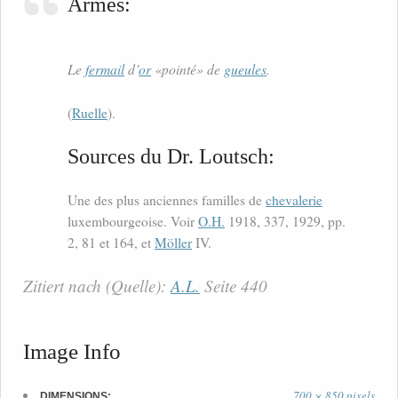
Armes:
Le
fermail
d’
or
«pointé» de
gueules
.
(
Ruelle
).
Sources du Dr. Loutsch:
Une des plus anciennes familles de
chevalerie
luxembourgeoise. Voir
O.H.
1918, 337, 1929, pp.
2, 81 et 164, et
Möller
IV.
Zitiert nach (Quelle):
A.L.
Seite 440
Image Info
700 × 850 pixels
DIMENSIONS: