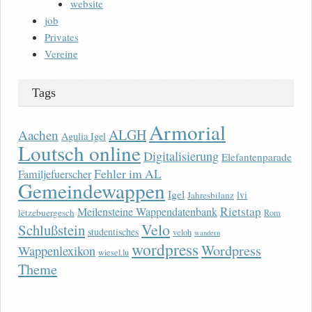
website
job
Privates
Vereine
Tags
Armorial
ALGH
Aachen
Agulia Igel
Loutsch online
Digitalisierung
Elefantenparade
Fehler im AL
Familjefuerscher
Gemeindewappen
Igel
lvi
Jahresbilanz
Rietstap
Meilensteine Wappendatenbank
lëtzebuergesch
Rom
Velo
Schlußstein
studentisches
veloh
wandern
wordpress
Wordpress
Wappenlexikon
wiesel.lu
Theme