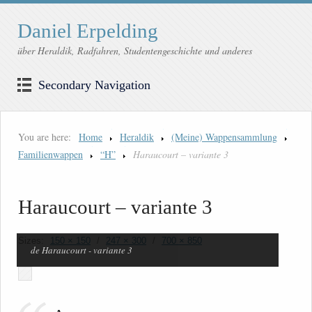
Daniel Erpelding
über Heraldik, Radfahren, Studentengeschichte und anderes
Secondary Navigation
You are here:
Home
Heraldik
(Meine) Wappensammlung
Familienwappen
“H”
Haraucourt – variante 3
Haraucourt – variante 3
Sizes:
150 × 150
/
247 × 300
/
700 × 850
de Haraucourt - variante 3