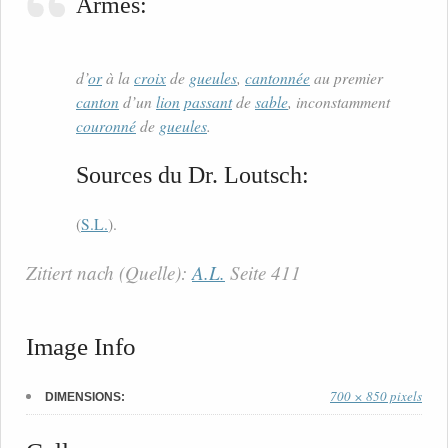
Armes:
d’
or
à la
croix
de
gueules
,
cantonnée
au premier
canton
d’un
lion
passant
de
sable
, inconstamment
couronné
de
gueules
.
Sources du Dr. Loutsch:
(
S.L.
).
Zitiert nach (Quelle):
A.L.
Seite 411
Image Info
700 × 850 pixels
DIMENSIONS: