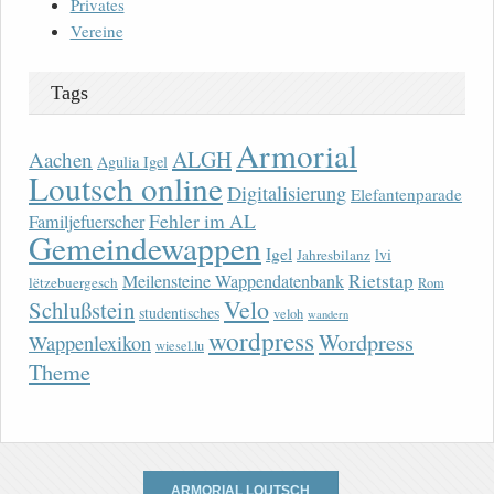
Privates
Vereine
Tags
Armorial
ALGH
Aachen
Agulia Igel
Loutsch online
Digitalisierung
Elefantenparade
Fehler im AL
Familjefuerscher
Gemeindewappen
Igel
lvi
Jahresbilanz
Rietstap
Meilensteine Wappendatenbank
lëtzebuergesch
Rom
Velo
Schlußstein
studentisches
veloh
wandern
wordpress
Wordpress
Wappenlexikon
wiesel.lu
Theme
ARMORIAL LOUTSCH