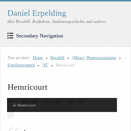
Daniel Erpelding
über Heraldik, Radfahren, Studentengeschichte und anderes
Secondary Navigation
You are here:
Home
Heraldik
(Meine) Wappensammlung
Familienwappen
“H”
Hemricourt
Hemricourt
Sizes:
150 × 150
/
247 × 300
/
700 × 850
de Hemricourt