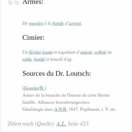
Armes:
De
gueules
à la
bande
d’
argent
.
Cimier:
Un
lévrier
issant
et regardant d’
argent
,
colleté
de
sable
,
bordé
et bouclé d’
or
.
Sources du Dr. Loutsch:
(
Gourdet
/
R.
).
Armes de la branche de Grunne de cette illustre
famille. Alliances luxembourgeoises.
Généalogie dans
A.N.B.
1847, Poplimont, t. V. etc.
Zitiert nach (Quelle):
A.L.
Seite 423