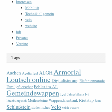
Interessen
Mobilität
Technik allgemein
velo
website
job
Privates
Vereine
Tags
Armorial
ALGH
Aachen
Agulia Igel
Loutsch online
Digitalisierung
Elefantenparade
Fehler im AL
Familjefuerscher
Gemeindewappen
Igel
lvi
Jahresbilanz
Rietstap
Meilensteine Wappendatenbank
lëtzebuergesch
Rom
Velo
Schlußstein
studentisches
veloh
wandern