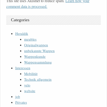
This site uses Akismet to reduce spam.
Learn how your
comment data is processed.
Categories
Heraldik
meubles
Originalwappen
unbekannte Wappen
Wappenkunde
Wappensammlung
Interessen
Mobilität
Technik allgemein
velo
website
job
Privates