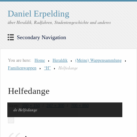
Daniel Erpelding
über Heraldik, Radfahren, Studentengeschichte und anderes
Secondary Navigation
You are here:
Home
Heraldik
(Meine) Wappensammlung
Familienwappen
“H”
Helfedange
Helfedange
Sizes:
150 × 150
/
247 × 300
/
700 × 850
de Helfedange