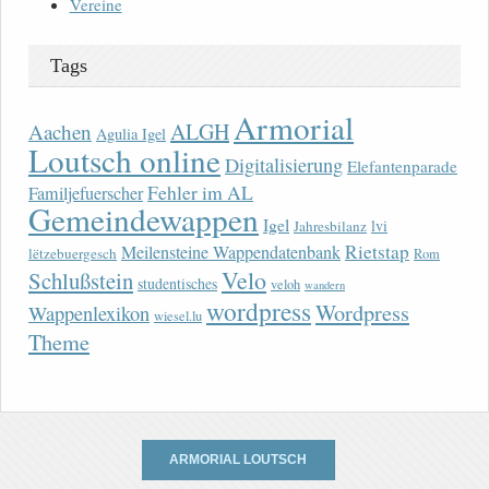
Vereine
Tags
Armorial
ALGH
Aachen
Agulia Igel
Loutsch online
Digitalisierung
Elefantenparade
Fehler im AL
Familjefuerscher
Gemeindewappen
Igel
lvi
Jahresbilanz
Rietstap
Meilensteine Wappendatenbank
lëtzebuergesch
Rom
Velo
Schlußstein
studentisches
veloh
wandern
wordpress
Wordpress
Wappenlexikon
wiesel.lu
Theme
ARMORIAL LOUTSCH