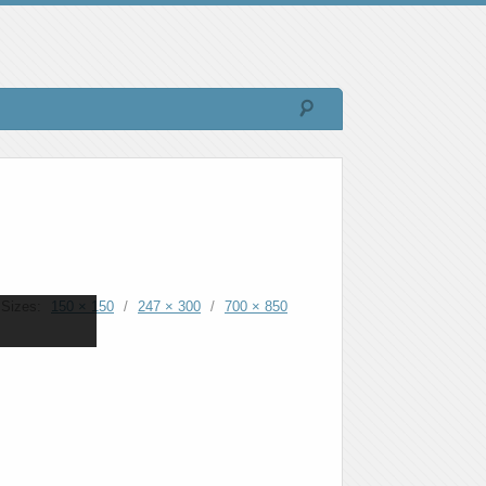
Sizes:
150 × 150
/
247 × 300
/
700 × 850