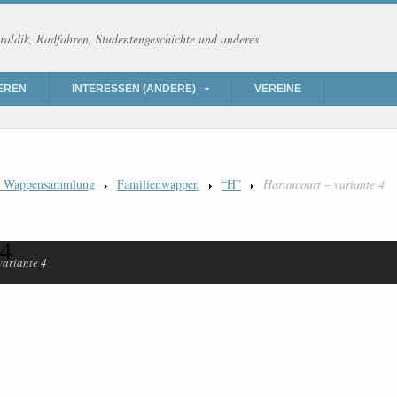
raldik, Radfahren, Studentengeschichte und anderes
EREN
INTERESSEN (ANDERE)
VEREINE
) Wappensammlung
Familienwappen
“H”
Haraucourt – variante 4
 4
variante 4