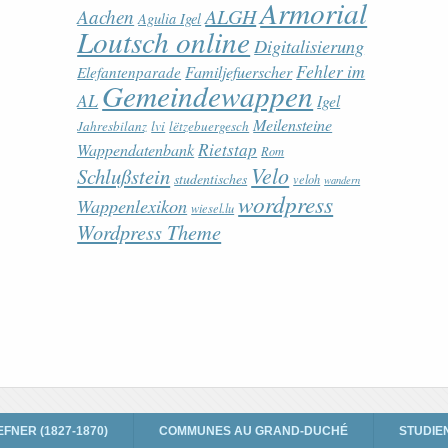
Armorial
ALGH
Aachen
Agulia Igel
Loutsch online
Digitalisierung
Fehler im
Familjefuerscher
Elefantenparade
Gemeindewappen
AL
Igel
Meilensteine
lvi
Jahresbilanz
lëtzebuergesch
Rietstap
Wappendatenbank
Rom
Velo
Schlußstein
studentisches
veloh
wandern
wordpress
Wappenlexikon
wiesel.lu
Wordpress Theme
EFNER (1827-1870)
COMMUNES AU GRAND-DUCHÉ
STUDIE