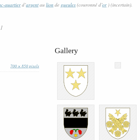
nc-quartier
d’
argent
au
lion
de
gueules
(couronné d’
or
) (incertain).
11
Gallery
700 × 850 pixels