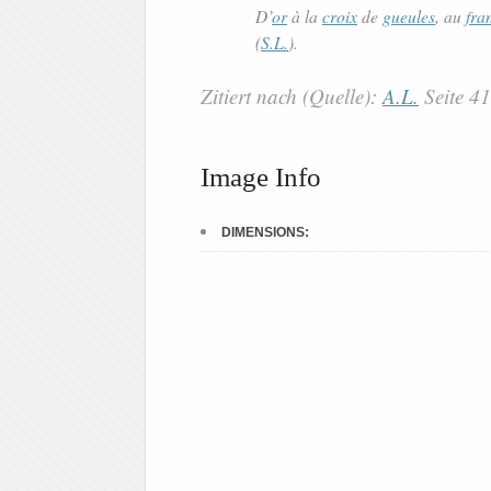
D’
or
à la
croix
de
gueules
, au
fra
(
S.L.
).
Zitiert nach (Quelle):
A.L.
Seite 4
Image Info
DIMENSIONS: