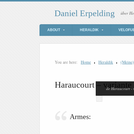
Daniel Erpelding
über He
ABOUT
HERALDIK
VELOFU
You are here:
Home
Heraldik
(Meine
Haraucourt – variante
de Haraucourt - 
Armes: