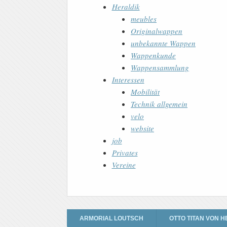
Heraldik
meubles
Originalwappen
unbekannte Wappen
Wappenkunde
Wappensammlung
Interessen
Mobilität
Technik allgemein
velo
website
job
Privates
Vereine
ARMORIAL LOUTSCH
OTTO TITAN VON H