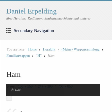
Daniel Erpelding
über Heraldik, Radfahren, Studentengeschichte und anderes
Secondary Navigation
You are here:
Home
Heraldik
(Meine) Wappensammlung
Familienwappen
“H”
Ham
Ham
Sizes:
150 × 150
/
247 × 300
/
700 × 850
de Ham