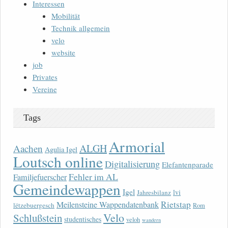
Interessen
Mobilität
Technik allgemein
velo
website
job
Privates
Vereine
Tags
Armorial
ALGH
Aachen
Agulia Igel
Loutsch online
Digitalisierung
Elefantenparade
Fehler im AL
Familjefuerscher
Gemeindewappen
Igel
lvi
Jahresbilanz
Rietstap
Meilensteine Wappendatenbank
lëtzebuergesch
Rom
Velo
Schlußstein
studentisches
veloh
wandern