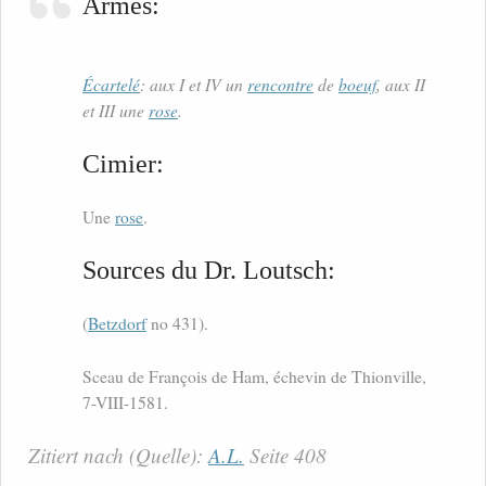
Armes:
Écartelé
: aux I et IV un
rencontre
de
boeuf
, aux II
et III une
rose
.
Cimier:
Une
rose
.
Sources du Dr. Loutsch:
(
Betzdorf
no 431).
Sceau de François de Ham, échevin de Thionville,
7-VIII-1581.
Zitiert nach (Quelle):
A.L.
Seite 408