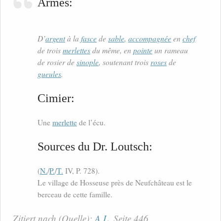
Armes:
D’
argent
à la
fasce
de
sable
,
accompagnée
en
chef
de trois
merlettes
du même, en
pointe
un rameau
de rosier de
sinople
, soutenant trois
roses
de
gueules
.
Cimier:
Une
merlette
de l’écu.
Sources du Dr. Loutsch:
(
N.
/
P.
/
T.
IV, P. 728).
Le village de Hosseuse près de Neufchâteau est le
berceau de cette famille.
Zitiert nach (Quelle):
A.L.
Seite 446