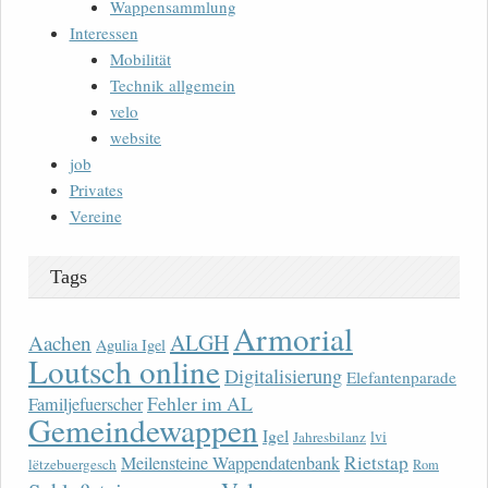
Wappensammlung
Interessen
Mobilität
Technik allgemein
velo
website
job
Privates
Vereine
Tags
Armorial
ALGH
Aachen
Agulia Igel
Loutsch online
Digitalisierung
Elefantenparade
Fehler im AL
Familjefuerscher
Gemeindewappen
Igel
lvi
Jahresbilanz
Rietstap
Meilensteine Wappendatenbank
lëtzebuergesch
Rom