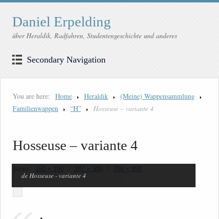
Daniel Erpelding
über Heraldik, Radfahren, Studentengeschichte und anderes
Secondary Navigation
You are here:
Home
Heraldik
(Meine) Wappensammlung
Familienwappen
“H”
Hosseuse – variante 4
Hosseuse – variante 4
Sizes:
150 × 150
/
247 × 300
/
700 × 850
de Hosseuse - variante 4