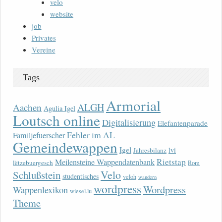
velo
website
job
Privates
Vereine
Tags
Armorial
ALGH
Aachen
Agulia Igel
Loutsch online
Digitalisierung
Elefantenparade
Fehler im AL
Familjefuerscher
Gemeindewappen
Igel
lvi
Jahresbilanz
Rietstap
Meilensteine Wappendatenbank
lëtzebuergesch
Rom
Velo
Schlußstein
studentisches
veloh
wandern
wordpress
Wordpress
Wappenlexikon
wiesel.lu
Theme