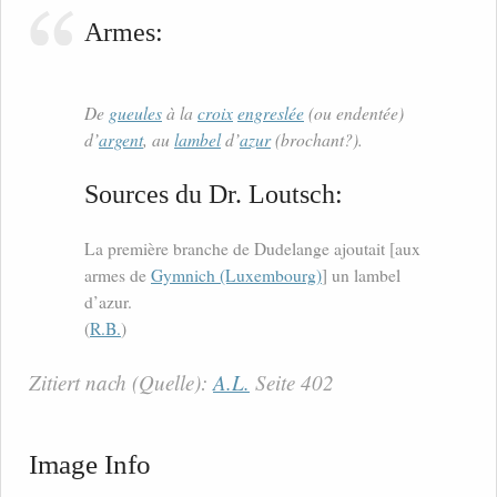
Armes:
De
gueules
à la
croix
engreslée
(ou endentée)
d’
argent
, au
lambel
d’
azur
(brochant?).
Sources du Dr. Loutsch:
La première branche de Dudelange ajoutait [aux
armes de
Gymnich (Luxembourg)
] un lambel
d’azur.
(
R.B.
)
Zitiert nach (Quelle):
A.L.
Seite 402
Image Info