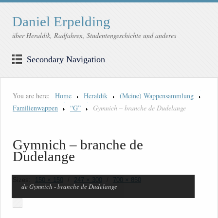
Daniel Erpelding
über Heraldik, Radfahren, Studentengeschichte und anderes
Secondary Navigation
You are here:
Home
Heraldik
(Meine) Wappensammlung
Familienwappen
“G”
Gymnich – branche de Dudelange
Gymnich – branche de
Dudelange
Sizes:
150 × 150
/
247 × 300
/
700 × 850
de Gymnich - branche de Dudelange