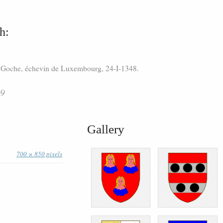
h:
s Goche, échevin de Luxembourg, 24-I-1348.
89
Gallery
700 × 850 pixels