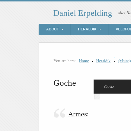
Daniel Erpelding
über He
ABOUT
HERALDIK
VELOFU
You are here:
Home
Heraldik
(Meine
Goche
Goche
Armes: