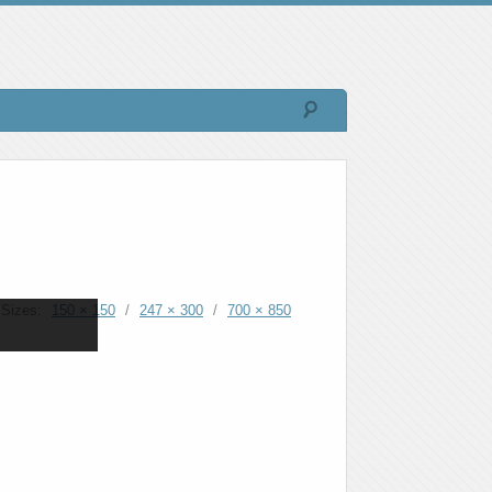
Sizes:
150 × 150
/
247 × 300
/
700 × 850