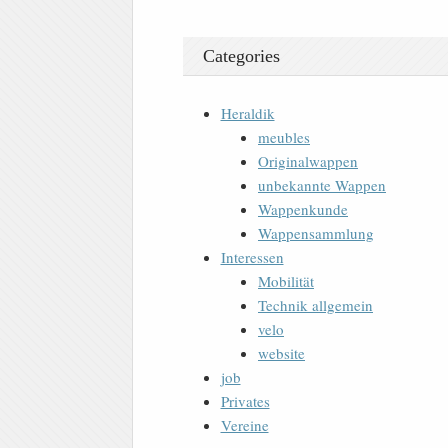
Categories
Heraldik
meubles
Originalwappen
unbekannte Wappen
Wappenkunde
Wappensammlung
Interessen
Mobilität
Technik allgemein
velo
website
job
Privates
Vereine