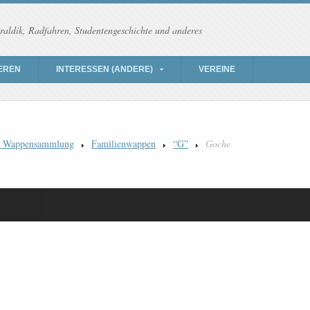
raldik, Radfahren, Studentengeschichte und anderes
EREN
INTERESSEN (ANDERE)
VEREINE
) Wappensammlung
Familienwappen
“G”
Goche