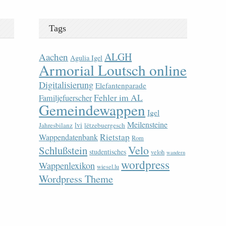
Tags
ALGH
Aachen
Agulia Igel
Armorial Loutsch online
Digitalisierung
Elefantenparade
Fehler im AL
Familjefuerscher
Gemeindewappen
Igel
Meilensteine
lvi
Jahresbilanz
lëtzebuergesch
Rietstap
Wappendatenbank
Rom
Velo
Schlußstein
studentisches
veloh
wandern
wordpress
Wappenlexikon
wiesel.lu
Wordpress Theme