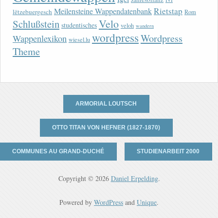
Rietstap
Meilensteine Wappendatenbank
lëtzebuergesch
Rom
Velo
Schlußstein
studentisches
veloh
wandern
wordpress
Wordpress
Wappenlexikon
wiesel.lu
Theme
ARMORIAL LOUTSCH
OTTO TITAN VON HEFNER (1827-1870)
COMMUNES AU GRAND-DUCHÉ
STUDIENARBEIT 2000
Copyright © 2026
Daniel Erpelding
.
Powered by
WordPress
and
Unique
.