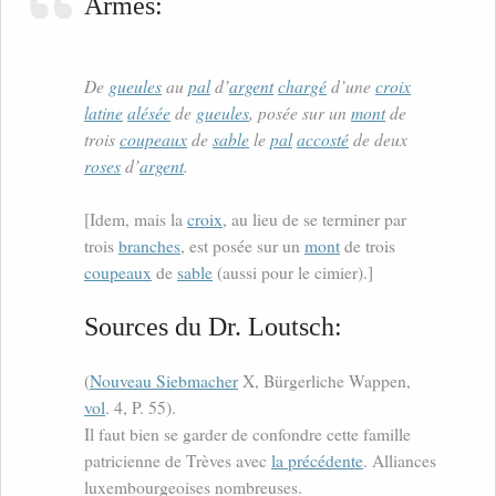
Armes:
De
gueules
au
pal
d’
argent
chargé
d’une
croix
latine
alésée
de
gueules
, posée sur un
mont
de
trois
coupeaux
de
sable
le
pal
accosté
de deux
roses
d’
argent
.
[Idem, mais la
croix
, au lieu de se terminer par
trois
branches
, est posée sur un
mont
de trois
coupeaux
de
sable
(aussi pour le cimier).]
Sources du Dr. Loutsch:
(
Nouveau Siebmacher
X, Bürgerliche Wappen,
vol
. 4, P. 55).
Il faut bien se garder de confondre cette famille
patricienne de Trèves avec
la précédente
. Alliances
luxembourgeoises nombreuses.