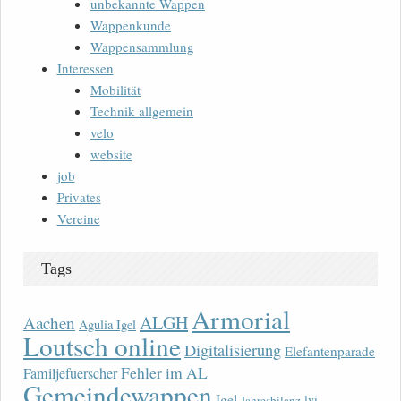
unbekannte Wappen
Wappenkunde
Wappensammlung
Interessen
Mobilität
Technik allgemein
velo
website
job
Privates
Vereine
Tags
Armorial
ALGH
Aachen
Agulia Igel
Loutsch online
Digitalisierung
Elefantenparade
Fehler im AL
Familjefuerscher
Gemeindewappen
Igel
lvi
Jahresbilanz