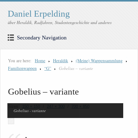
Daniel Erpelding
über Heraldik, Radfahren, Studentengeschichte und anderes
Secondary Navigation
You are here:
Home
Heraldik
(Meine) Wappensammlung
Familienwappen
“G”
Gobelius – variante
Gobelius – variante
Sizes:
150 × 150
/
247 × 300
/
700 × 850
Gobelius - variante