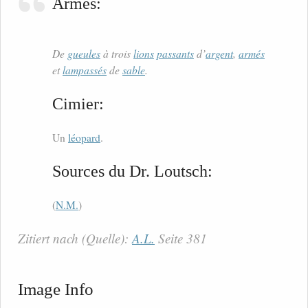
Armes:
De
gueules
à trois
lions
passants
d’
argent
,
armés
et
lampassés
de
sable
.
Cimier:
Un
léopard
.
Sources du Dr. Loutsch:
(
N.M.
)
Zitiert nach (Quelle):
A.L.
Seite 381
Image Info