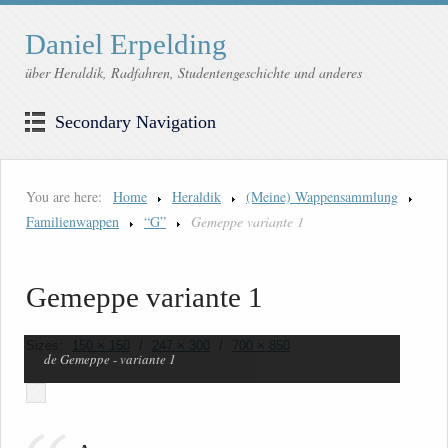
Daniel Erpelding
über Heraldik, Radfahren, Studentengeschichte und anderes
Secondary Navigation
You are here:
Home
Heraldik
(Meine) Wappensammlung
Familienwappen
“G”
Gemeppe variante 1
Gemeppe variante 1
Sizes:
150 × 150
/
247 × 300
/
700 × 850
de Gemeppe - variante 1