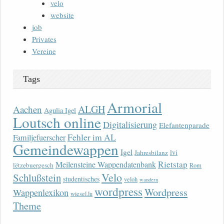
velo
website
job
Privates
Vereine
Tags
Armorial
ALGH
Aachen
Agulia Igel
Loutsch online
Digitalisierung
Elefantenparade
Fehler im AL
Familjefuerscher
Gemeindewappen
Igel
lvi
Jahresbilanz
Rietstap
Meilensteine Wappendatenbank
lëtzebuergesch
Rom
Velo
Schlußstein
studentisches
veloh
wandern
wordpress
Wordpress
Wappenlexikon
wiesel.lu
Theme