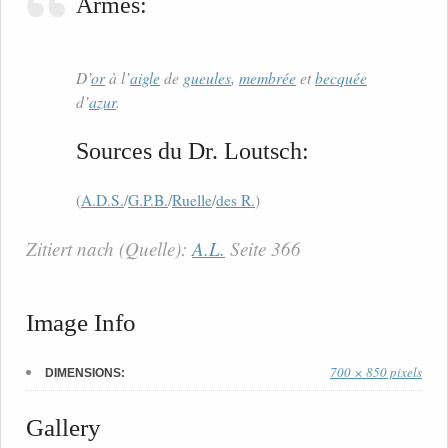
Armes:
D’
or
à l’
aigle
de
gueules
,
membrée
et
becquée
d’
azur
.
Sources du Dr. Loutsch:
(
A.D.S.
/
G.P.B.
/
Ruelle
/
des R.
)
Zitiert nach (Quelle):
A.L.
Seite 366
Image Info
700 × 850 pixels
DIMENSIONS:
Gallery