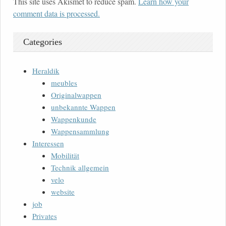
This site uses Akismet to reduce spam.
Learn how your
comment data is processed.
Categories
Heraldik
meubles
Originalwappen
unbekannte Wappen
Wappenkunde
Wappensammlung
Interessen
Mobilität
Technik allgemein
velo
website
job
Privates