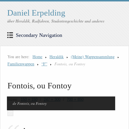
Daniel Erpelding
über Heraldik, Radfahren, Studentengeschichte und anderes
Secondary Navigation
You are here:
Home
Heraldik
(Meine) Wappensammlung
Familienwappen
“F”
Fontois, ou Fontoy
Fontois, ou Fontoy
Sizes:
150 × 150
/
247 × 300
/
700 × 850
de Fontois, ou Fontoy