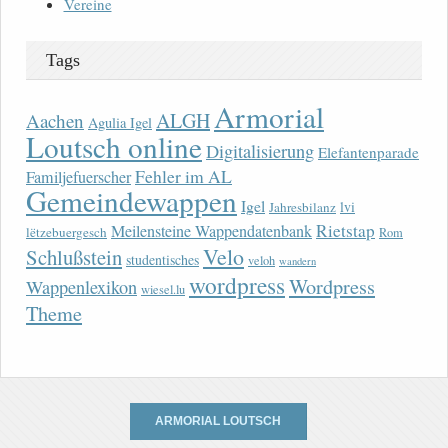
Vereine
Tags
Armorial
ALGH
Aachen
Agulia Igel
Loutsch online
Digitalisierung
Elefantenparade
Fehler im AL
Familjefuerscher
Gemeindewappen
Igel
lvi
Jahresbilanz
Rietstap
Meilensteine Wappendatenbank
lëtzebuergesch
Rom
Velo
Schlußstein
studentisches
veloh
wandern
wordpress
Wordpress
Wappenlexikon
wiesel.lu
Theme
ARMORIAL LOUTSCH