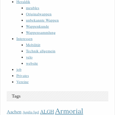
Heraldik
meubles
Originalwappen
unbekannte Wappen
Wappenkunde
Wappensammlung
Interessen
Mobilität
Technik allgemein
velo
website
job
Privates
Vereine
Tags
Armorial
ALGH
Aachen
Agulia Igel