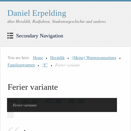
Daniel Erpelding
über Heraldik, Radfahren, Studentengeschichte und anderes
Secondary Navigation
You are here:
Home
Heraldik
(Meine) Wappensammlung
Familienwappen
“F”
Ferier variante
Ferier variante
Sizes:
150 × 150
/
247 × 300
/
700 × 850
Ferier variante