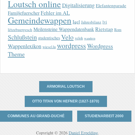
Loutsch online
Digitalisierung
Elefantenparade
Fehler im AL
Familjefuerscher
Gemeindewappen
Igel
lvi
Jahresbilanz
Rietstap
Meilensteine Wappendatenbank
lëtzebuergesch
Rom
Velo
Schlußstein
studentisches
veloh
wandern
wordpress
Wordpress
Wappenlexikon
wiesel.lu
Theme
ARMORIAL LOUTSCH
OTTO TITAN VON HEFNER (1827-1870)
COMMUNES AU GRAND-DUCHÉ
STUDIENARBEIT 2000
Copyright © 2026
Daniel Erpelding
.