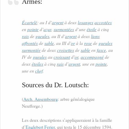
Armes:
Écartelé
: au I d’
argent
à deux
losanges
accostées
en
pointe
d’
azur
,
surmontées
d’une
étoile
à cinq
rais
de
gueules
, au II d’
argent
à deux
lions
affrontés
de
sable
, au III d’
or
à la
rose
de
gueules
surmontée
de deux
croisettes
de
sable
en
fasce
, au
IV de
gueules
au
croissant
d’
or
,
accompagné
de
deux
étoiles
à cinq
rais
d’
argent
, une en
pointe
,
une en
chef
.
Sources du Dr. Loutsch:
(
Arch. Ansembourg
: arbre généalogique
Neufforge.)
Les deux descriptions s’appliqueraient à la famille
d’
Englebert Ferier
, qui testa le 15 décembre 1594.