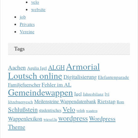
velo
website
job
Privates
Vereine
Tags
Armorial
ALGH
Aachen
Agulia Igel
Loutsch online
Digitalisierung
Elefantenparade
Fehler im AL
Familjefuerscher
Gemeindewappen
Igel
lvi
Jahresbilanz
Rietstap
Meilensteine Wappendatenbank
lëtzebuergesch
Rom
Velo
Schlußstein
studentisches
veloh
wandern
wordpress
Wordpress
Wappenlexikon
wiesel.lu
Theme