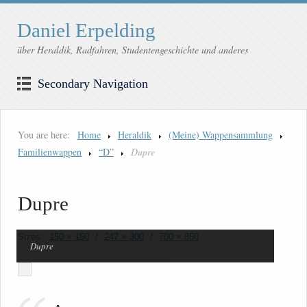
Daniel Erpelding
über Heraldik, Radfahren, Studentengeschichte und anderes
Secondary Navigation
You are here:
Home
Heraldik
(Meine) Wappensammlung
Familienwappen
“D”
Dupre
Dupre
Sizes:
150 × 150
/
247 × 300
/
700 × 850
Dupre