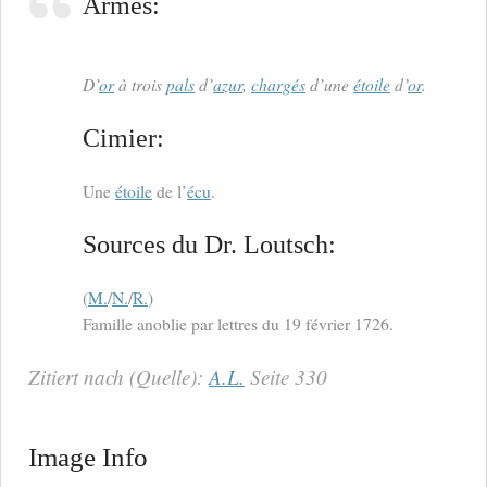
Armes:
D’
or
à trois
pals
d’
azur
,
chargés
d’une
étoile
d’
or
.
Cimier:
Une
étoile
de l’
écu
.
Sources du Dr. Loutsch:
(
M.
/
N.
/
R.
)
Famille anoblie par lettres du 19 février 1726.
Zitiert nach (Quelle):
A.L.
Seite 330
Image Info