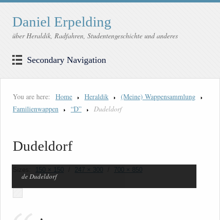
Daniel Erpelding
über Heraldik, Radfahren, Studentengeschichte und anderes
Secondary Navigation
You are here:
Home
Heraldik
(Meine) Wappensammlung
Familienwappen
“D”
Dudeldorf
Dudeldorf
Sizes:
150 × 150
/
247 × 300
/
700 × 850
de Dudeldorf