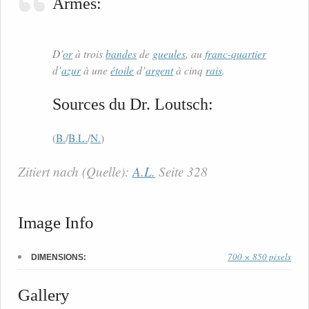
Armes:
D’
or
à trois
bandes
de
gueules
, au
franc-quartier
d’
azur
à une
étoile
d’
argent
à cinq
rais
.
Sources du Dr. Loutsch:
(
B.
/
B.L.
/
N.
)
Zitiert nach (Quelle):
A.L.
Seite 328
Image Info
700 × 850 pixels
DIMENSIONS:
Gallery