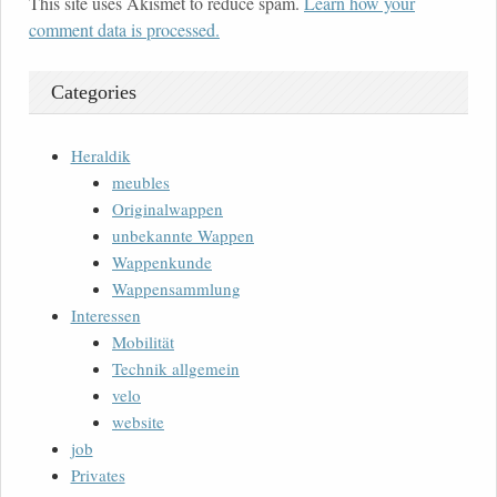
This site uses Akismet to reduce spam.
Learn how your
comment data is processed.
Categories
Heraldik
meubles
Originalwappen
unbekannte Wappen
Wappenkunde
Wappensammlung
Interessen
Mobilität
Technik allgemein
velo
website
job
Privates