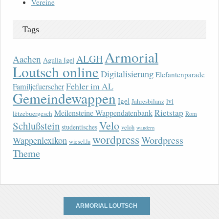
Vereine
Tags
Armorial
ALGH
Aachen
Agulia Igel
Loutsch online
Digitalisierung
Elefantenparade
Fehler im AL
Familjefuerscher
Gemeindewappen
Igel
lvi
Jahresbilanz
Rietstap
Meilensteine Wappendatenbank
lëtzebuergesch
Rom
Velo
Schlußstein
studentisches
veloh
wandern
wordpress
Wordpress
Wappenlexikon
wiesel.lu
Theme
ARMORIAL LOUTSCH