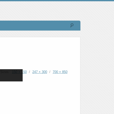
Sizes:
150 × 150
/
247 × 300
/
700 × 850