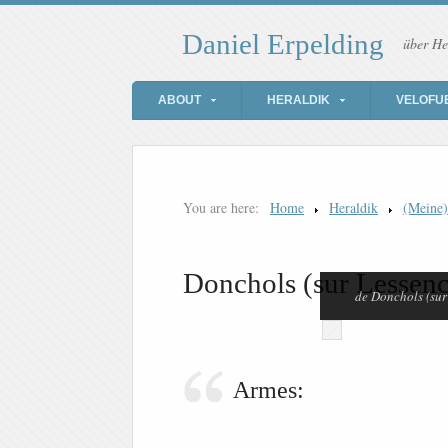
Daniel Erpelding
über He
ABOUT
HERALDIK
VELOFU
You are here:
Home
Heraldik
(Meine
Donchols (sur Lessen
de Donchols (sur
Armes: