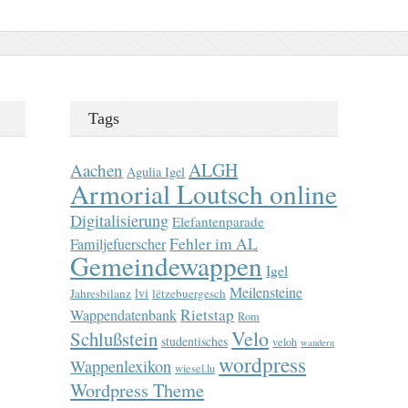
Tags
ALGH
Aachen
Agulia Igel
Armorial Loutsch online
Digitalisierung
Elefantenparade
Fehler im AL
Familjefuerscher
Gemeindewappen
Igel
Meilensteine
lvi
Jahresbilanz
lëtzebuergesch
Rietstap
Wappendatenbank
Rom
Velo
Schlußstein
studentisches
veloh
wandern
wordpress
Wappenlexikon
wiesel.lu
Wordpress Theme