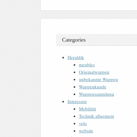
Categories
Heraldik
meubles
Originalwappen
unbekannte Wappen
Wappenkunde
Wappensammlung
Interessen
Mobilität
Technik allgemein
velo
website