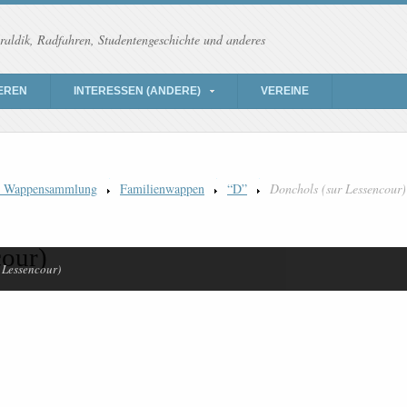
raldik, Radfahren, Studentengeschichte und anderes
EREN
INTERESSEN (ANDERE)
VEREINE
) Wappensammlung
Familienwappen
“D”
Donchols (sur Lessencour)
cour)
 Lessencour)