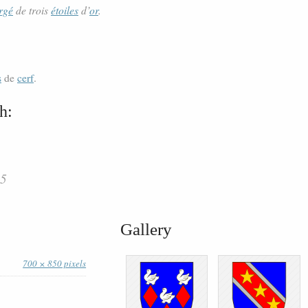
rgé
de trois
étoiles
d’
or
.
s
de
cerf
.
h:
25
Gallery
700 × 850 pixels