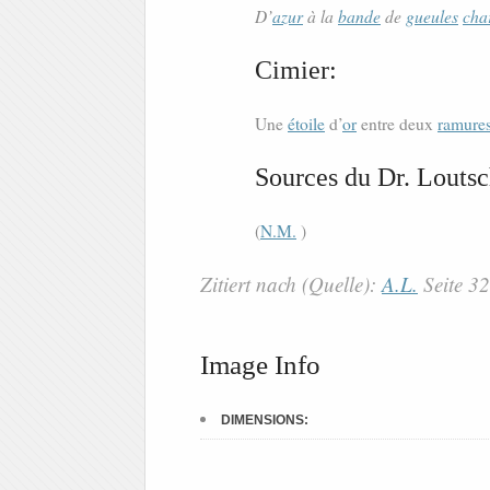
D’
azur
à la
bande
de
gueules
cha
Cimier:
Une
étoile
d’
or
entre deux
ramure
Sources du Dr. Loutsc
(
N.M.
)
Zitiert nach (Quelle):
A.L.
Seite 3
Image Info
DIMENSIONS: