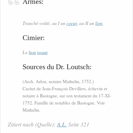
Armes:
Tranché-voûté, au I un
coeur
, au II un
lion
.
Cimier:
Le
lion
issant
.
Sources du Dr. Loutsch:
(Arch. Arlon, notaire Mathelin, 1752.)
Cachet de Jean-François Devillers, échevin et
notaire à Bastogne, sur son testament du 17-XI-
1752. Famille de notables de Bastogne. Voir
Mathelin.
Zitiert nach (Quelle):
A.L.
Seite 321