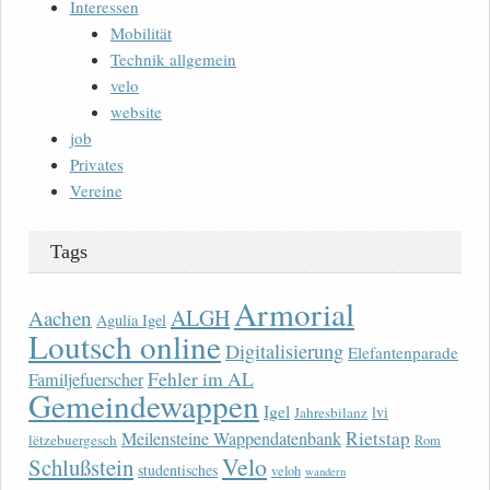
Interessen
Mobilität
Technik allgemein
velo
website
job
Privates
Vereine
Tags
Armorial
ALGH
Aachen
Agulia Igel
Loutsch online
Digitalisierung
Elefantenparade
Fehler im AL
Familjefuerscher
Gemeindewappen
Igel
lvi
Jahresbilanz
Rietstap
Meilensteine Wappendatenbank
lëtzebuergesch
Rom
Velo
Schlußstein
studentisches
veloh
wandern