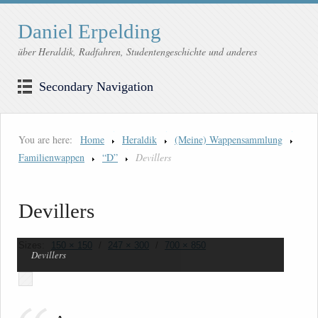
Daniel Erpelding
über Heraldik, Radfahren, Studentengeschichte und anderes
Secondary Navigation
You are here:
Home
Heraldik
(Meine) Wappensammlung
Familienwappen
“D”
Devillers
Devillers
Sizes:
150 × 150
/
247 × 300
/
700 × 850
Devillers