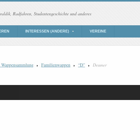
raldik, Radfahren, Studentengeschichte und anderes
EREN
INTERESSEN (ANDERE)
VEREINE
) Wappensammlung
Familienwappen
“D”
Deumer