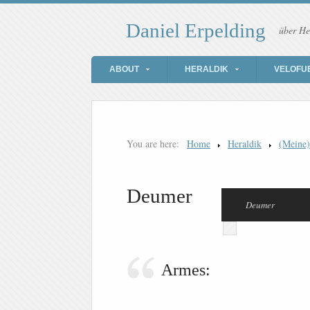
Daniel Erpelding
über He
ABOUT
HERALDIK
VELOFU
You are here:
Home
Heraldik
(Meine
Deumer
Deumer
Armes: