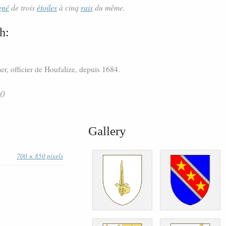
gné
de trois
étoiles
à cinq
rais
du même.
h:
, officier de Houfalize, depuis 1684.
20
Gallery
700 × 850 pixels