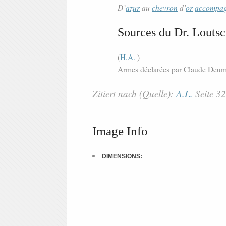
D’
azur
au
chevron
d’
or
accompa
Sources du Dr. Loutsc
(
H.A.
)
Armes déclarées par Claude Deumer
Zitiert nach (Quelle):
A.L.
Seite 3
Image Info
DIMENSIONS: