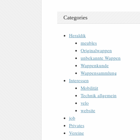
Categories
Heraldik
meubles
Originalwappen
unbekannte Wappen
Wappenkunde
Wappensammlung
Interessen
Mobilität
Technik allgemein
velo
website
job
Privates
Vereine