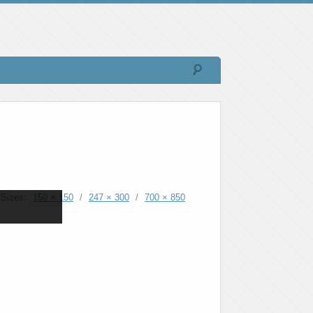
Sizes:
150 × 150
/
247 × 300
/
700 × 850