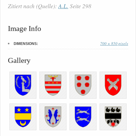
Zitiert nach (Quelle):
A.L.
Seite 298
Image Info
700 × 850 pixels
DIMENSIONS:
Gallery