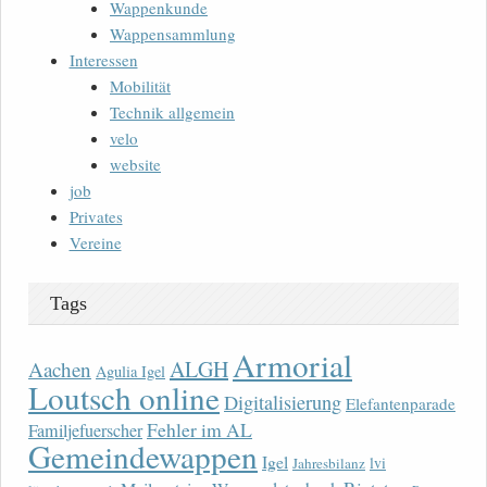
Wappenkunde
Wappensammlung
Interessen
Mobilität
Technik allgemein
velo
website
job
Privates
Vereine
Tags
Armorial
ALGH
Aachen
Agulia Igel
Loutsch online
Digitalisierung
Elefantenparade
Fehler im AL
Familjefuerscher
Gemeindewappen
Igel
lvi
Jahresbilanz