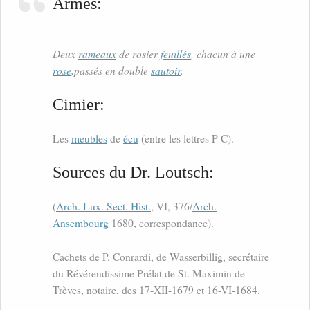
Armes:
Deux
rameaux
de rosier
feuillés
, chacun à une
rose
,passés en double
sautoir
.
Cimier:
Les
meubles
de
écu
(entre les lettres P C).
Sources du Dr. Loutsch:
(
Arch. Lux. Sect. Hist.
, VI, 376/
Arch.
Ansembourg
1680, correspondance).
Cachets de P. Conrardi, de Wasserbillig, secrétaire
du Révérendissime Prélat de St. Maximin de
Trèves, notaire, des 17-XII-1679 et 16-VI-1684.