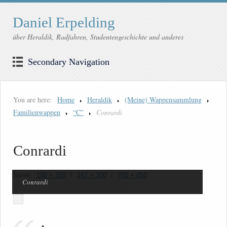
Daniel Erpelding
über Heraldik, Radfahren, Studentengeschichte und anderes
Secondary Navigation
You are here:
Home
Heraldik
(Meine) Wappensammlung
Familienwappen
“C”
Conrardi
Conrardi
Sizes:
150 × 150
/
247 × 300
/
700 × 850
Conrardi