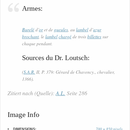
Armes:
Burelé
d’
or
et de
gueules
, au
lambel
d’
azur
brochant
, le
lambel
chargé
de trois
billettes
sur
chaque pendant.
Sources du Dr. Loutsch:
(
S.A.R.
II, P. 379: Gérard de Chavency., chevalier,
1366).
Zitiert nach (Quelle):
A.L.
Seite 286
Image Info
700 × 850 pixels
DIMENSIONS: