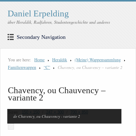
Daniel Erpelding
über Heraldik, Radfahren, Studentengeschichte und anderes
Secondary Navigation
You are here:
Home
Heraldik
(Meine) Wappensammlung
Familienwappen
“C”
Chavency, ou Chauvency – variante 2
Chavency, ou Chauvency –
variante 2
Sizes:
150 × 150
/
247 × 300
/
700 × 850
de Chavency, ou Chauvency - variante 2