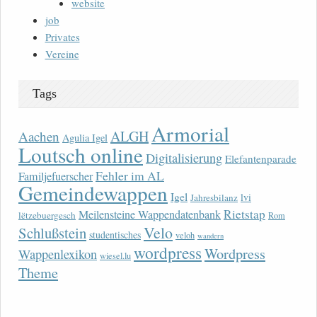
website
job
Privates
Vereine
Tags
Armorial
ALGH
Aachen
Agulia Igel
Loutsch online
Digitalisierung
Elefantenparade
Fehler im AL
Familjefuerscher
Gemeindewappen
Igel
lvi
Jahresbilanz
Rietstap
Meilensteine Wappendatenbank
lëtzebuergesch
Rom
Velo
Schlußstein
studentisches
veloh
wandern
wordpress
Wordpress
Wappenlexikon
wiesel.lu
Theme