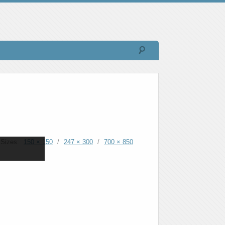
Sizes:
150 × 150
/
247 × 300
/
700 × 850