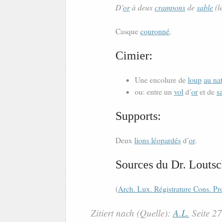
D’
or
à deux
crampons
de
sable
(l
Casque
couronné
.
Cimier:
Une encolure de
loup
au na
ou: entre un
vol
d’
or
et de
s
Supports:
Deux
lions léopardés
d’
or
.
Sources du Dr. Loutsc
(
Arch. Lux. Régistrature Cons. Pr
Zitiert nach (Quelle):
A.L.
Seite 2