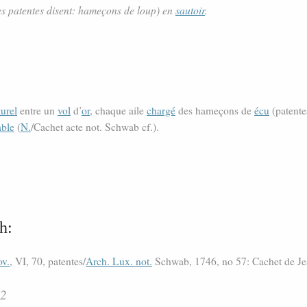
es patentes disent: hameçons de loup) en
sautoir
.
turel
entre un
vol
d’
or
, chaque aile
chargé
des hameçons de
écu
(patente
able
(
N.
/Cachet acte not. Schwab cf.).
h:
ov.
, VI, 70, patentes/
Arch. Lux. not.
Schwab, 1746, no 57: Cachet de Je
72