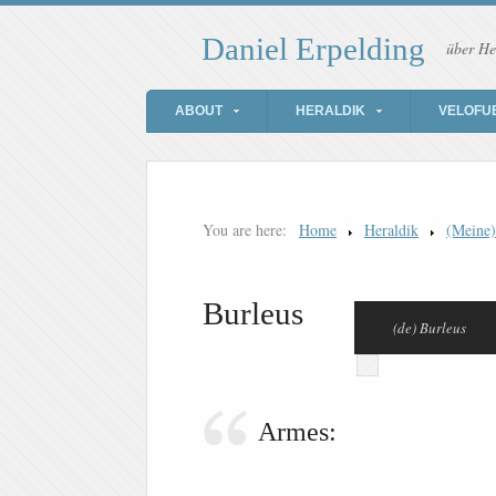
Daniel Erpelding
über He
ABOUT
HERALDIK
VELOFU
You are here:
Home
Heraldik
(Meine
Burleus
(de) Burleus
Armes: