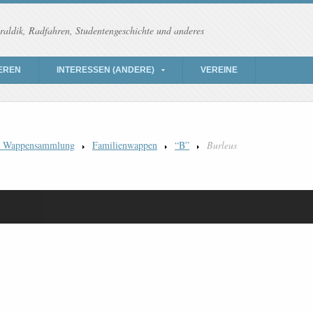
raldik, Radfahren, Studentengeschichte und anderes
EREN
INTERESSEN (ANDERE)
VEREINE
) Wappensammlung
Familienwappen
“B”
Burleus