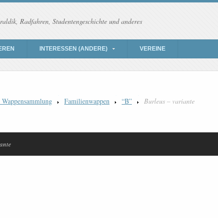
raldik, Radfahren, Studentengeschichte und anderes
EREN
INTERESSEN (ANDERE)
VEREINE
) Wappensammlung
Familienwappen
“B”
Burleus – variante
iante