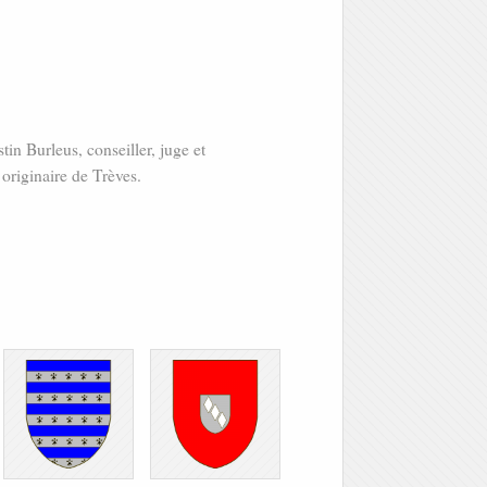
n Burleus, conseiller, juge et
originaire de Trèves.