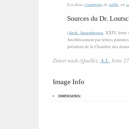
Les deux
crampons
de
sable
, en
s
Sources du Dr. Loutsc
(
Arch. Ansembourg
, XXIV, lettre
Anoblissement par lettres-patente
président de la Chambre des domai
Zitiert nach (Quelle):
A.L.
Seite 2
Image Info
DIMENSIONS: