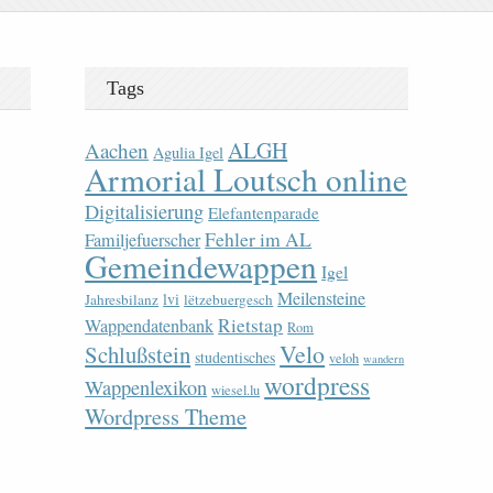
Tags
ALGH
Aachen
Agulia Igel
Armorial Loutsch online
Digitalisierung
Elefantenparade
Fehler im AL
Familjefuerscher
Gemeindewappen
Igel
Meilensteine
lvi
Jahresbilanz
lëtzebuergesch
Rietstap
Wappendatenbank
Rom
Velo
Schlußstein
studentisches
veloh
wandern
wordpress
Wappenlexikon
wiesel.lu
Wordpress Theme