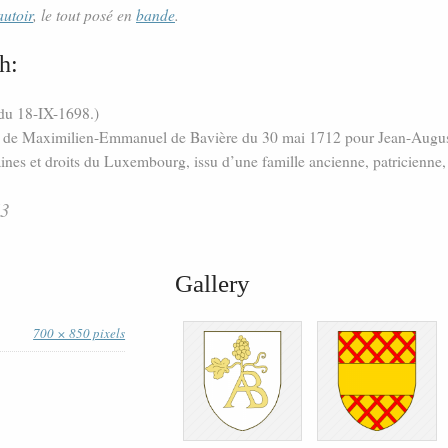
autoir
, le tout posé en
bande
.
h:
 du 18-IX-1698.)
s de Maximilien-Emmanuel de Bavière du 30 mai 1712 pour Jean-Augusti
nes et droits du Luxembourg, issu d’une famille ancienne, patricienne, 
73
Gallery
700 × 850 pixels