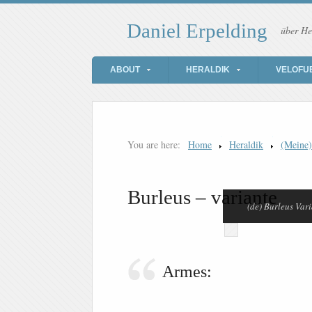
Daniel Erpelding
über He
ABOUT
HERALDIK
VELOFU
You are here:
Home
Heraldik
(Meine
Burleus – variante
(de) Burleus Var
Armes: