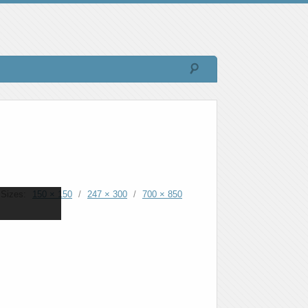
Sizes:
150 × 150
/
247 × 300
/
700 × 850