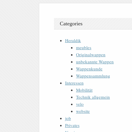
Categories
Heraldik
meubles
Originalwappen
unbekannte Wappen
Wappenkunde
Wappensammlung
Interessen
Mobilität
Technik allgemein
velo
website
job
Privates