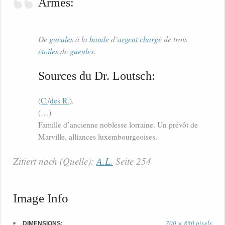
Armes:
De
gueules
à la
bande
d’
argent
chargé
de trois
étoiles
de
gueules
.
Sources du Dr. Loutsch:
(
C.
/
des R.
).
(…)
Famille d’ancienne noblesse lorraine. Un prévôt de
Marville, alliances luxembourgeoises.
Zitiert nach (Quelle):
A.L.
Seite 254
Image Info
700 × 850 pixels
DIMENSIONS: