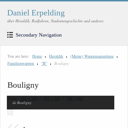
Daniel Erpelding
über Heraldik, Radfahren, Studentengeschichte und anderes
Secondary Navigation
You are here:
Home
Heraldik
(Meine) Wappensammlung
Familienwappen
“B”
Bouligny
Bouligny
Sizes:
150 × 150
/
247 × 300
/
700 × 850
de Bouligny