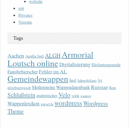
website
job
Privates
Vereine
Tags
Armorial
ALGH
Aachen
Agulia Igel
Loutsch online
Digitalisierung
Elefantenparade
Fehler im AL
Familjefuerscher
Gemeindewappen
Igel
lvi
Jahresbilanz
Rietstap
Meilensteine Wappendatenbank
lëtzebuergesch
Rom
Velo
Schlußstein
studentisches
veloh
wandern
wordpress
Wordpress
Wappenlexikon
wiesel.lu
Theme