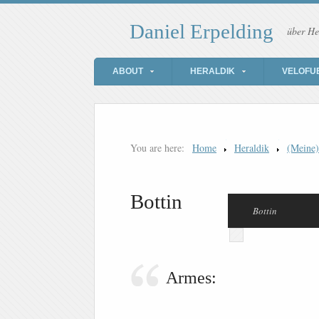
Daniel Erpelding
über He
ABOUT
HERALDIK
VELOFU
You are here:
Home
Heraldik
(Meine
Bottin
Bottin
Armes: