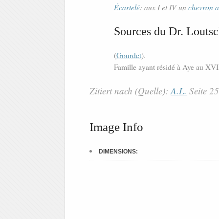
Écartelé
: aux I et IV un
chevron
a
Sources du Dr. Loutsc
(
Gourdet
).
Famille ayant résidé à Aye au XVII
Zitiert nach (Quelle):
A.L.
Seite 2
Image Info
DIMENSIONS: