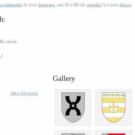
ccompagné
de trois
losanges
, aux II et III (de
gueules
?) à trois
fasces
.
h:
Ie siècle.
51
Gallery
700 × 850 pixels