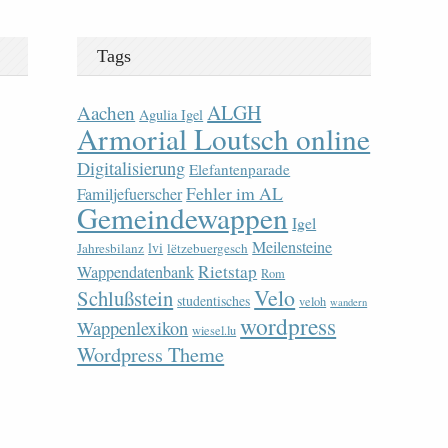
Tags
ALGH
Aachen
Agulia Igel
Armorial Loutsch online
Digitalisierung
Elefantenparade
Fehler im AL
Familjefuerscher
Gemeindewappen
Igel
Meilensteine
lvi
Jahresbilanz
lëtzebuergesch
Rietstap
Wappendatenbank
Rom
Velo
Schlußstein
studentisches
veloh
wandern
wordpress
Wappenlexikon
wiesel.lu
Wordpress Theme