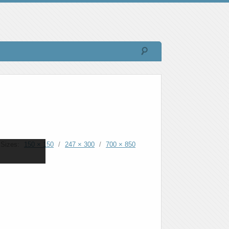
Sizes:
150 × 150
/
247 × 300
/
700 × 850