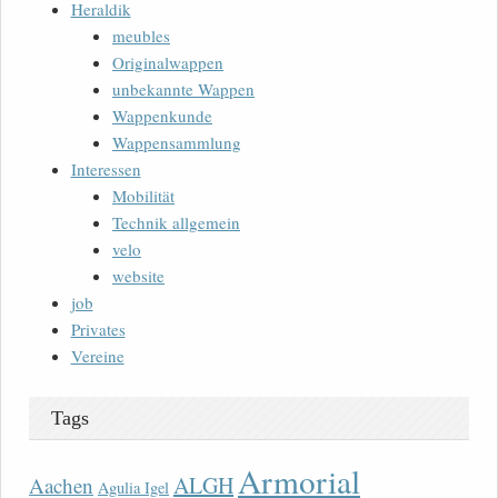
Heraldik
meubles
Originalwappen
unbekannte Wappen
Wappenkunde
Wappensammlung
Interessen
Mobilität
Technik allgemein
velo
website
job
Privates
Vereine
Tags
Armorial
ALGH
Aachen
Agulia Igel