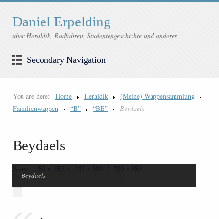
Daniel Erpelding
über Heraldik, Radfahren, Studentengeschichte und anderes
Secondary Navigation
You are here:
Home
Heraldik
(Meine) Wappensammlung
Familienwappen
“B”
“BE”
Beydaels
Beydaels
Sizes:
150 × 150
/
247 × 300
/
700 × 850
Beydaels