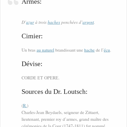
Armes:
D’
azur
à trois
haches
penchées d’
argent
.
Cimier:
Un bras
au naturel
brandissant une
hache
de l’
écu
.
Dévise:
CORDE ET OPERE.
Sources du Dr. Loutsch:
(
R.
)
Charles-Jean Beydaels, seigneur de Zittaert,
lieutenant, premier roy d’armes, grand maître des
cérémonies de la Cour (1747-1811) fut nommé