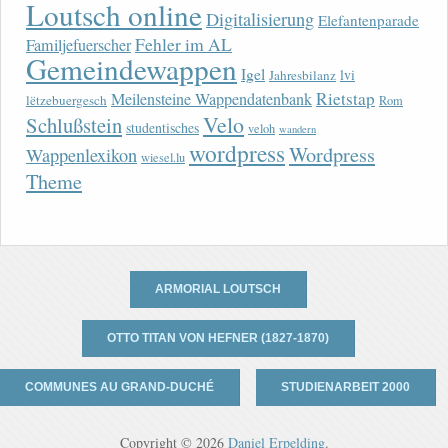
Loutsch online
Digitalisierung
Elefantenparade
Fehler im AL
Familjefuerscher
Gemeindewappen
Igel
lvi
Jahresbilanz
Rietstap
Meilensteine Wappendatenbank
lëtzebuergesch
Rom
Velo
Schlußstein
studentisches
veloh
wandern
wordpress
Wordpress
Wappenlexikon
wiesel.lu
Theme
ARMORIAL LOUTSCH
OTTO TITAN VON HEFNER (1827-1870)
COMMUNES AU GRAND-DUCHÉ
STUDIENARBEIT 2000
Copyright © 2026
Daniel Erpelding
.