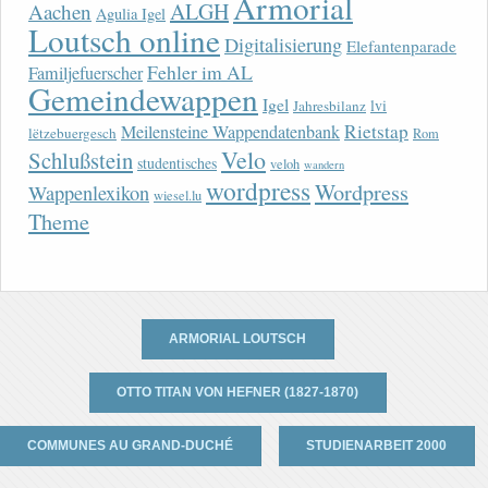
Armorial
ALGH
Aachen
Agulia Igel
Loutsch online
Digitalisierung
Elefantenparade
Fehler im AL
Familjefuerscher
Gemeindewappen
Igel
lvi
Jahresbilanz
Rietstap
Meilensteine Wappendatenbank
lëtzebuergesch
Rom
Velo
Schlußstein
studentisches
veloh
wandern
wordpress
Wordpress
Wappenlexikon
wiesel.lu
Theme
ARMORIAL LOUTSCH
OTTO TITAN VON HEFNER (1827-1870)
COMMUNES AU GRAND-DUCHÉ
STUDIENARBEIT 2000