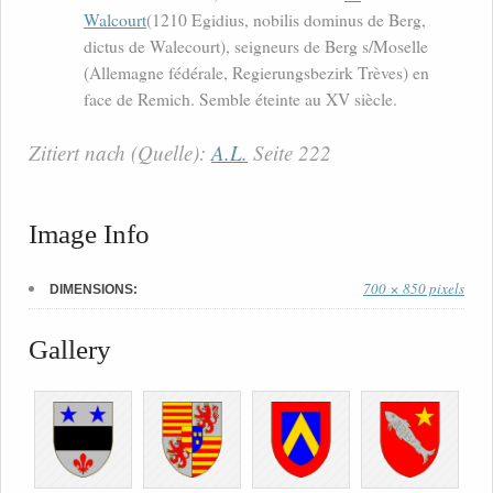
Walcourt
(1210 Egidius, nobilis dominus de Berg,
dictus de Walecourt), seigneurs de Berg s/Moselle
(Allemagne fédérale, Regierungsbezirk Trèves) en
face de Remich. Semble éteinte au XV siècle.
Zitiert nach (Quelle):
A.L.
Seite 222
Image Info
700 × 850 pixels
DIMENSIONS:
Gallery