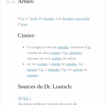
Armes:
D’
or
à l’
aigle
de
gueules
, à la
bordure
engreslée
d’
azur
.
Cimier:
Un chapeau rond de
gueules
, retroussé d’
or
,
sommé de deux
cornes
d’
or
,
chargées
chacune de trois
grelots
du même.
ou: les
cornes
, à
dextre
de
gueules
, les
grelots
d’
or
, à
sénestre
d’
or
, les
grelots
de
gueules
.
Sources du Dr. Loutsch:
(
N.
/
S.L.
).
Ancienne noblesse, branche des sires
de