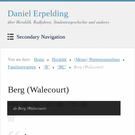
Daniel Erpelding
über Heraldik, Radfahren, Studentengeschichte und anderes
Secondary Navigation
You are here:
Home
Heraldik
(Meine) Wappensammlung
Familienwappen
“B”
“BE”
Berg (Walecourt)
Berg (Walecourt)
Sizes:
150 × 150
/
247 × 300
/
700 × 850
de Berg (Walecourt)